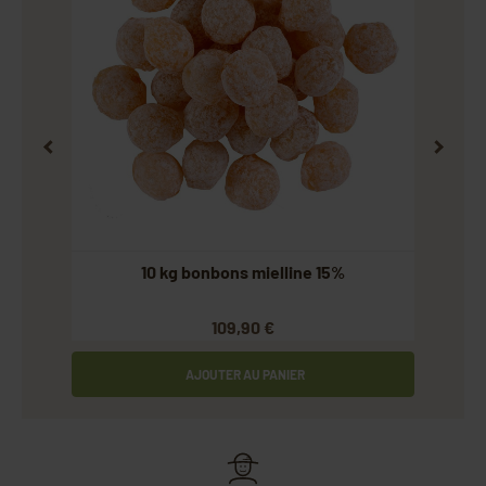
de
10 kg bonbons mielline 15%
1
109,90 €
AJOUTER AU PANIER