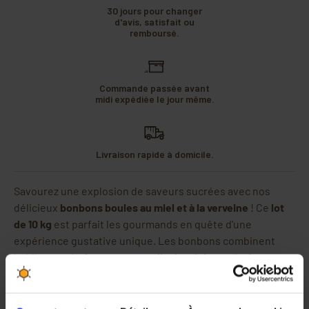
30 jours pour changer
d'avis, satisfait ou
remboursé.
Commande passée avant
midi expédiée le jour même.
Livraison rapide à domicile.
Savourez une explosion de saveurs sucrées avec nos
délicieux
bonbons boules au miel et à la verveine
! Ce
lot
de 10 kg
est parfait les gourmands en quête d'une
expérience gustative unique. Les bonbons combinent
habilement la
douceur naturelle du miel
avec l'
arôme
rafraîchissant de la verveine
, offrant ainsi une véritable
sensation de bien-être à chaque bouchée.