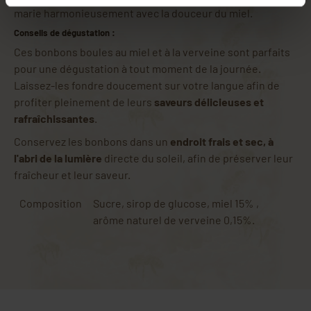
marie harmonieusement avec la douceur du miel.
Conseils de dégustation :
Ces bonbons boules au miel et à la verveine sont parfaits
pour une dégustation à tout moment de la journée.
Laissez-les fondre doucement sur votre langue afin de
profiter pleinement de leurs
saveurs délicieuses et
rafraîchissantes
.
Conservez les bonbons dans un
endroit frais et sec, à
l'abri de la lumière
directe du soleil, afin de préserver leur
fraîcheur et leur saveur.
Composition
Sucre, sirop de glucose, miel 15% ,
arôme naturel de verveine 0,15%.