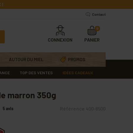
 !
Contact
0
CONNEXION
PANIER
AUTOUR DU MIEL
PROMOS
RANCE
TOP DES VENTES
IDÉES CADEAUX
e marron 350g
Référence
400-8500
5 avis