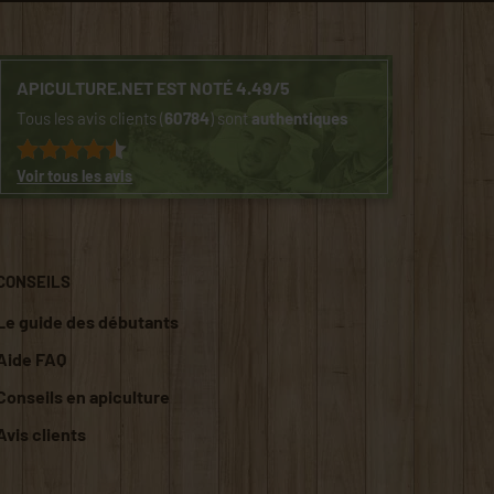
APICULTURE.NET EST NOTÉ 4.49/5
Tous les avis clients (
60784
) sont
authentiques
Voir tous les avis
CONSEILS
Le guide des débutants
Aide FAQ
Conseils en apiculture
Avis clients