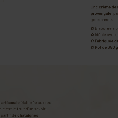
Une
crème de 
provençale
, p
gourmande.
✿ Élaborée à p
✿ Idéale avec u
✿
Fabriquée d
✿
Pot de 350 g
 artisanale
élaborée au cœur
ale est le fruit d’un savoir-
 partir de
châtaignes