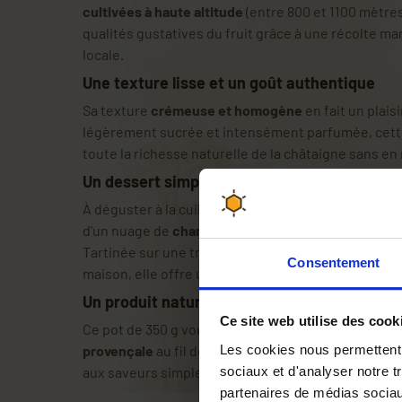
cultivées à haute altitude
(entre 800 et 1100 mètres
qualités gustatives du fruit grâce à une récolte m
locale.
Une texture lisse et un goût authentique
Sa texture
crémeuse et homogène
en fait un plais
légèrement sucrée et intensément parfumée, cett
toute la richesse naturelle de la châtaigne sans en
Un dessert simple et raffiné
À déguster à la cuillère, en accompagnement d'un
d'un nuage de
chantilly
, elle constitue un dessert 
Tartinée sur une tranche de pain grillé ou incorpo
Consentement
maison, elle offre une touche originale à vos recet
Un produit naturel et généreux
Ce site web utilise des cook
Ce pot de 350 g vous permettra de profiter pleine
provençale
au fil des jours. Une invitation à ralent
Les cookies nous permettent d
aux saveurs simples mais sincères du terroir.
sociaux et d'analyser notre t
partenaires de médias sociaux