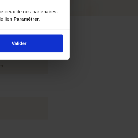
ue ceux de nos partenaires.
le lien
Paramétrer
.
Valider
 une tartine de
er.