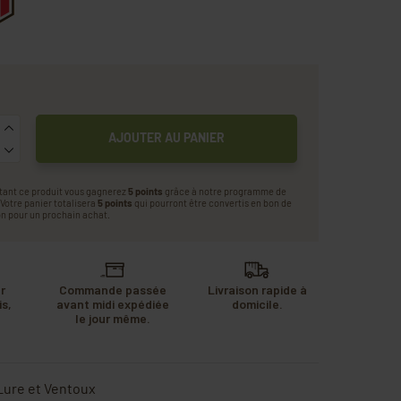
AJOUTER AU PANIER
tant ce produit vous gagnerez
5 points
grâce à notre programme de
. Votre panier totalisera
5 points
qui pourront être convertis en bon de
n pour un prochain achat.
r
Commande passée
Livraison rapide à
s,
avant midi expédiée
domicile.
u
le jour même.
.
Lure et Ventoux