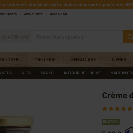
n ce moment, choisissez votre cadeau dans votre panier dès 99€
 débutants
Avis clients
Aide & FAQ
+ de 4000 réfs
U RUCHER
MIELLERIE
EMBALLAGE
LIVRES
NNELS
KITS
PACKS
AUTOUR DE L’OLIVE
MADE IN F
Crème d
EN STOCK