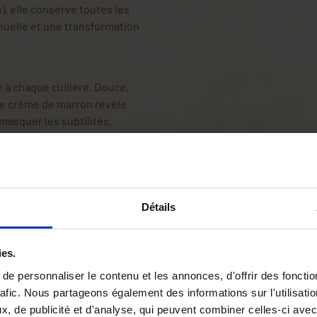
), elle conserve toutes les
anuelle et une transformation
ir à chaque cuillère. Douce,
e crème de marron révèle
 masquer les subtilités.
e
glace vanille
ou surmontée
élégant et réconfortant.
rée dans une pâtisserie
Détails
tes sucrées.
ies.
ment de cette
douceur
ir, savourer et se reconnecter
e personnaliser le contenu et les annonces, d'offrir des fonctio
rafic. Nous partageons également des informations sur l'utilisati
, de publicité et d'analyse, qui peuvent combiner celles-ci avec