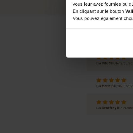
vous leur avez fournies ou qu'
En cliquant sur le bouton
Val
Vous pouvez également choisi
Par
Claude G
le 12/05/20
Par
Marie B
le 20/10/202
Par
Geoffroy B
le 24/09