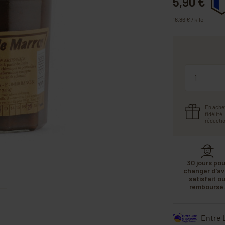
5,90 €
16,86 € / kilo
Quantité
En ache
fidélité
réductio
30 jours pou
changer d'avi
satisfait o
remboursé
Entre 