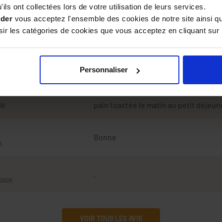
ils ont collectées lors de votre utilisation de leurs services.
ider
vous acceptez l'ensemble des cookies de notre site ainsi q
r les catégories de cookies que vous acceptez en cliquant sur 
Avis
Personnaliser
La crème de marron est un délice sur
pain toastée le matin au petit déjeun
26
Bonne
5
.
/2025
VOIR TOUS LES AVIS