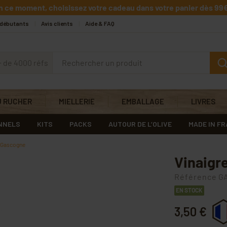
n ce moment, choisissez votre cadeau dans votre panier dès 99€
 débutants
Avis clients
Aide & FAQ
+ de 4000 réfs
U RUCHER
MIELLERIE
EMBALLAGE
LIVRES
NNELS
KITS
PACKS
AUTOUR DE L’OLIVE
MADE IN F
i Gascogne
Vinaigr
Référence
GA
EN STOCK
3,50 €