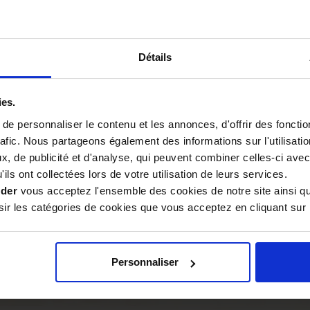
e artisanal révèle une
gne
Détails
, issu d'un savoir-faire
ntion minutieuse et d'un
ies.
ne met un point d'honneur à
duits apicoles. Ce vinaigre de
e personnaliser le contenu et les annonces, d'offrir des fonctio
t d'un engagement envers
rafic. Nous partageons également des informations sur l'utilisati
, de publicité et d'analyse, qui peuvent combiner celles-ci avec
ils ont collectées lors de votre utilisation de leurs services.
es et plats cuisinés
ider
vous acceptez l'ensemble des cookies de notre site ainsi q
spensable pour rehausser vos
r les catégories de cookies que vous acceptez en cliquant sur 
cat et équilibré
ajoute une
sez-le comme base pour
outtes sur vos
légumes
Personnaliser
ie également à merveille avec