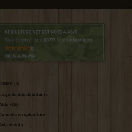
APICULTURE.NET EST NOTÉ 4.49/5
Tous les avis clients (
60777
) sont
authentiques
Voir tous les avis
CONSEILS
Le guide des débutants
Aide FAQ
Conseils en apiculture
Avis clients