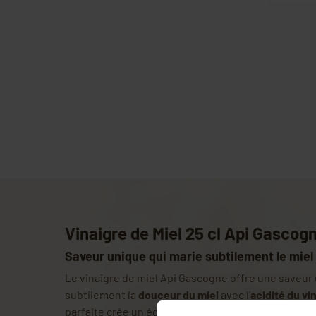
Vinaigre de Miel 25 cl Api Gascog
Saveur unique qui marie subtilement le miel e
Le vinaigre de miel Api Gascogne offre une saveur
subtilement la
douceur du miel
avec l'
acidité du vi
parfaite crée un équilibre gustatif exceptionnel, a