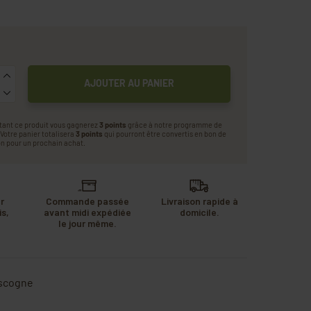
AJOUTER AU PANIER
tant ce produit vous gagnerez
3 points
grâce à notre programme de
. Votre panier totalisera
3 points
qui pourront être convertis en bon de
n pour un prochain achat.
r
Commande passée
Livraison rapide à
s,
avant midi expédiée
domicile.
u
le jour même.
.
scogne