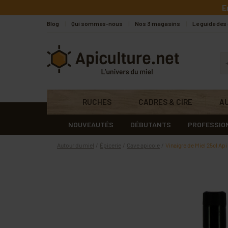
Skip to main content
E
Blog
Qui sommes-nous
Nos 3 magasins
Le guide des
Apiculture.net
RUCHES
CADRES & CIRE
A
NOUVEAUTÉS
DÉBUTANTS
PROFESSIO
Autour du miel
Épicerie
Cave apicole
Vinaigre de Miel 25cl Ap