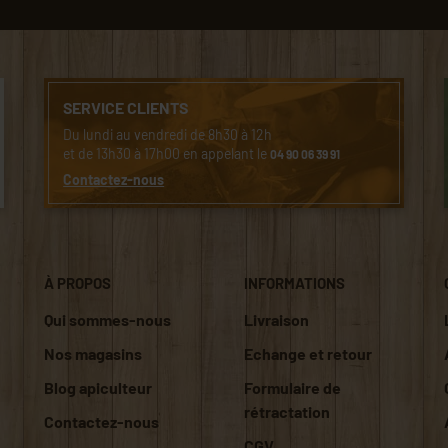
SERVICE CLIENTS
Du lundi au vendredi de 8h30 à 12h
et de 13h30 à 17h00 en appelant le
04 90 06 39 91
Contactez-nous
À PROPOS
INFORMATIONS
Qui sommes-nous
Livraison
Nos magasins
Echange et retour
Blog apiculteur
Formulaire de
rétractation
Contactez-nous
CGV