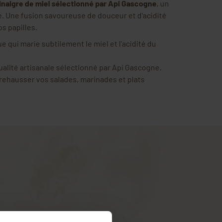
inaigre de miel sélectionné par Api Gascogne
, un
re. Une fusion savoureuse de douceur et d'acidité
os papilles.
 qui marie subtilement le miel et l'acidité du
ualité artisanale sélectionné par Api Gascogne.
 rehausser vos salades, marinades et plats