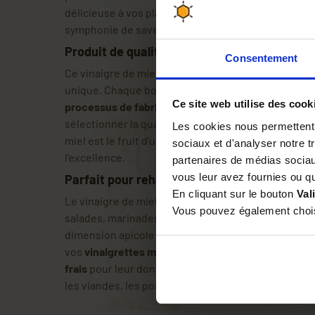
délicieuse à vos plats. Chaque goutte de ce vinaigr
symphonie de saveurs qui éveille vos papilles.
Produit de qualité artisanale par Api Gasco
Consentement
Ce vinaigre de miel est un produit artisanal français
unique. Chaque bouteille est le résultat d'une atte
Ce site web utilise des cook
processus de fabrication traditionnel
. Api Gascog
sélectionner la qualité et l'authenticité de ses pro
Les cookies nous permettent d
miel est le fruit d'une passion pour l'apiculture e
sociaux et d'analyser notre t
l'excellence.
partenaires de médias sociaux
vous leur avez fournies ou qu'
Parfait pour rehausser vos salades, marinad
En cliquant sur le bouton
Val
Le vinaigre de miel Api Gascogne est un allié indi
Vous pouvez également choisi
salades, marinades et plats cuisinés. Son
goût déli
dimension apicole à vos recettes préférées. Utili
vos
vinaigrettes maison
, ou versez-en quelques g
frais
pour leur donner une saveur unique. Il se mar
les viandes, les poissons et les légumes grillés.