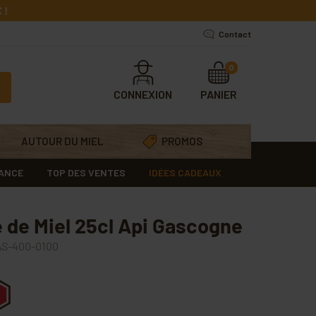
 !
Contact
0
CONNEXION
PANIER
AUTOUR DU MIEL
PROMOS
RANCE
TOP DES VENTES
IDÉES CADEAUX
e de Miel 25cl Api Gascogne
S-400-0100