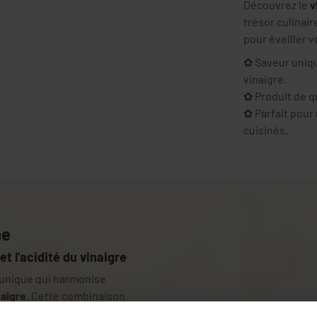
Découvrez le
v
trésor culinai
pour éveiller v
✿ Saveur unique
vinaigre.
✿ Produit de q
✿ Parfait pour
cuisinés.
ne
t l'acidité du vinaigre
 unique qui harmonise
naigre
. Cette combinaison
joutant une note apicole