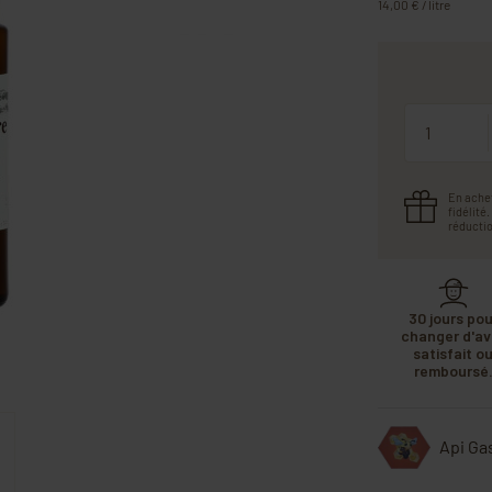
14,00 € / litre
Quantité
En ache
fidélité
réductio
30 jours pou
changer d'avi
satisfait o
remboursé
Api Ga