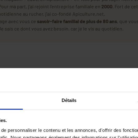
our ma part, j'ai rejoint l'entreprise familiale en
2000
. Fort de ce
tidienne au rucher, j'ai co-fondé Apiculture.net.
rtage avec vous ce
savoir-faire familial de plus de 80 ans
, que vou
e sais ce dont vous avez besoin, car je le vis au quotidien.
Détails
ies.
e personnaliser le contenu et les annonces, d'offrir des fonctio
rafic. Nous partageons également des informations sur l'utilisati