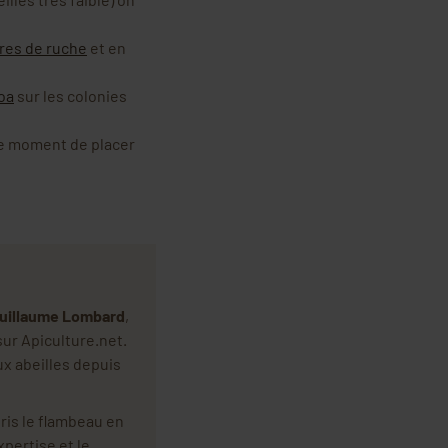
res de ruche
et en
oa
sur les colonies
 le moment de placer
uillaume Lombard
,
sur Apiculture.net.
ux abeilles depuis
ris le flambeau en
xpertise et le