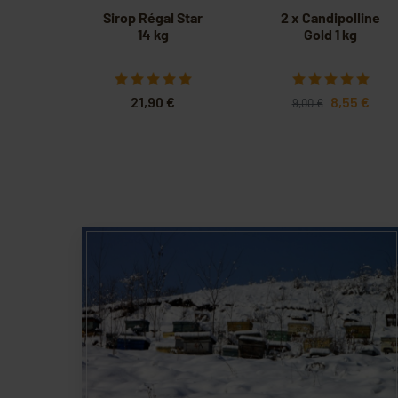
Sirop Régal Star
2 x Candipolline
14 kg
Gold 1 kg
21,90 €
8,55 €
9,00 €