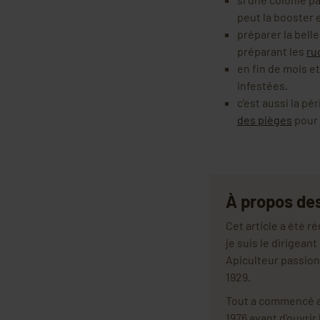
peut la booster 
préparer la bell
préparant les
ru
en fin de mois e
infestées.
c'est aussi la pé
des pièges
pour 
À propos de
Cet article a été 
je suis le dirigean
Apiculteur passion
1929.
Tout a commencé av
1976 avant d'ouvrir