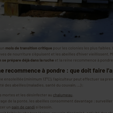
 un
mois de transition critique
pour les colonies les plus faibles.
ves de nourriture s’épuisent et les abeilles d’hiver vieillissent. M
n se prépare déjà dans la ruche
et la reine recommence à pondre
ine recommence à pondre : que doit faire l’a
ée ensoleillée (minimum 13°C), l'apiculteur peut effectuer sa prem
nté des abeilles (maladies, santé du couvain, ...) :
es mortes et les désinfecter au
chalumeau
.
age de la ponte, les abeilles consomment davantage : surveiller
acer un
pain de candi
si besoin.
raît faible (ruche trop légère, couvain disséminé, activité des abe