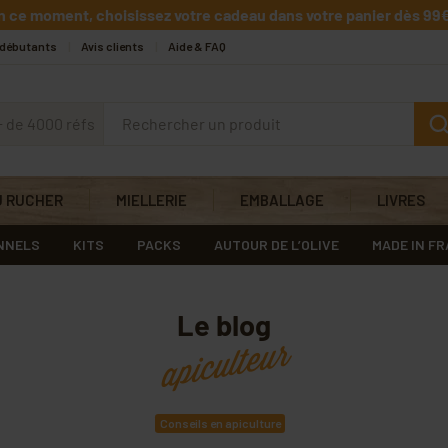
n ce moment, choisissez votre cadeau dans votre panier dès 99€
 débutants
Avis clients
Aide & FAQ
+ de 4000 réfs
U RUCHER
MIELLERIE
EMBALLAGE
LIVRES
NNELS
KITS
PACKS
AUTOUR DE L’OLIVE
MADE IN F
Le blog
apiculteur
Conseils en apiculture