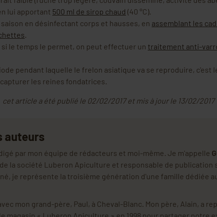
en lui apportant
500 ml de sirop chaud
(40 °C).
e saison en désinfectant corps et hausses, en
assemblant les cad
chettes
.
t si le temps le permet, on peut effectuer un
traitement anti-varr
riode pendant laquelle le frelon asiatique va se reproduire, c'est
capturer les reines fondatrices.
cet article a été publié le 02/02/2017 et mis à jour le 13/02/2017
s auteurs
rédigé par mon équipe de rédacteurs et moi-même. Je m'appelle
G
t de la société Luberon Apiculture et responsable de publication 
né, je représente la troisième génération d'une famille dédiée a
ec mon grand-père, Paul, à Cheval-Blanc. Mon père, Alain, a rep
 le magasin « Luberon Apiculture » en 1998 pour partager notre e