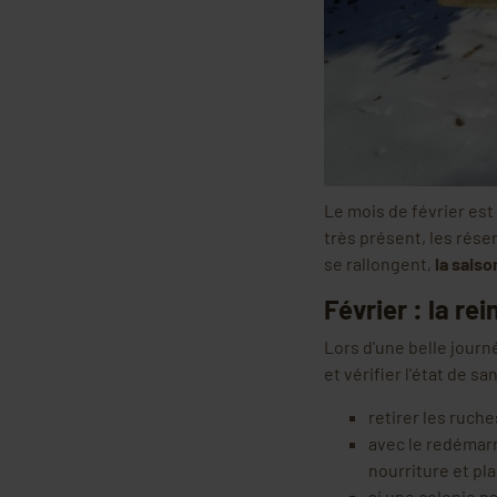
Le mois de
février
est
très présent, les réser
se rallongent,
la saiso
Février : la re
Lors d'une belle journ
et vérifier l'état de sa
retirer les ruch
avec le redémarr
nourriture et pl
si une colonie pa