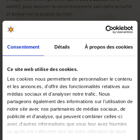
additif, pour assurer un environnement sain dans la ruche
et préserver la qualité du miel.
Pourquoi choisir ces feuilles de cire gaufrées Warré ?
Lot de 20 feuilles pour cadres de ruche Warré.
Garantie 100 % cire d’abeille naturelle.
Stimule un développement régulier du couvain.
Consentement
Détails
À propos des cookies
Idéal pour renforcer ou renouveler son matériel
apicole.
Convient à tous types de ruchers.
Ce site web utilise des cookies.
À quoi sert une feuille de cire gaufrée et comment
Les cookies nous permettent de personnaliser le contenu
l'installer sur le cadre ?
et les annonces, d'offrir des fonctionnalités relatives aux
La
feuille de cire gaufrée
est une structure constituée
médias sociaux et d'analyser notre trafic. Nous
d'
alvéoles préformés
que les abeilles vont allonger en vue
partageons également des informations sur l'utilisation de
de stocker du miel, du pollen ou dans lesquelles la reine
notre site avec nos partenaires de médias sociaux, de
va pondre. Elle se monte sur un
cadre de
publicité et d'analyse, qui peuvent combiner celles-ci
ruche
préalablement filé (verticalement pour un meilleur
avec d'autres informations que vous leur avez fournies
maintien de la cire ou horizontalement pour un grattage
ou qu'ils ont collectées lors de votre utilisation de leurs
facile). Pour pouvoir soutenir la feuille de cire, les
fils du
services.