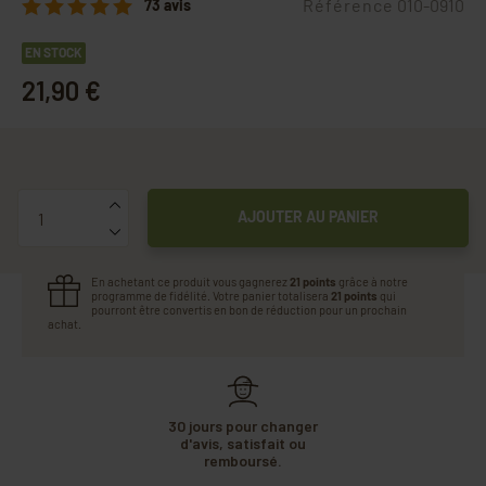
Référence
010-0910
73 avis
EN STOCK
21,90 €
Quantité
AJOUTER AU PANIER
En achetant ce produit vous gagnerez
21 points
grâce à notre
programme de fidélité. Votre panier totalisera
21 points
qui
pourront être convertis en bon de réduction pour un prochain
achat.
30 jours pour changer
d'avis, satisfait ou
remboursé.