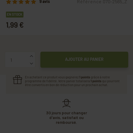
Référence
070-2565_Z
9 avis
EN STOCK
1,99 €
Quantité
AJOUTER AU PANIER
En achetant ce produit vous gagnerez
1 points
grâce à notre
programme de fidélité. Votre panier totalisera
1 points
qui pourront
être convertis en bon de réduction pour un prochain achat.
30 jours pour changer
d'avis, satisfait ou
remboursé.