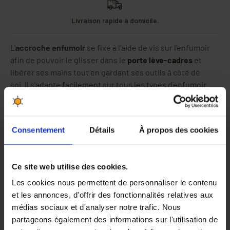
Livraison rapide à domicile.
L'
accroche enfumoir
se fixe à l'aide de vis sur l'enfumoir
afin de pouvoir le glisser dans le
porte lève-cadres
et
libérer ses mains tout en gardant ses outils à côté de
soi. Il s'adapte facilement sur tous les types d'enfumoir.
Consentement
Détails
À propos des cookies
L'
accroche enfumoir
se fixe à l'aide de vis sur l'enfumoir
Ce site web utilise des cookies.
afin de pouvoir le glisser dans le
porte lève-cadres
et
Les cookies nous permettent de personnaliser le contenu
libérer ses mains tout en gardant ses outils à côté de
et les annonces, d'offrir des fonctionnalités relatives aux
soi. Il s'adapte facilement sur tous les types d'enfumoir.
médias sociaux et d'analyser notre trafic. Nous
partageons également des informations sur l'utilisation de