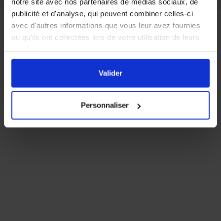
notre site avec nos partenaires de médias sociaux, de
publicité et d'analyse, qui peuvent combiner celles-ci
avec d'autres informations que vous leur avez fournies
ou qu'ils ont collectées lors de votre utilisation de leurs
services.
En cliquant sur le bouton
Valider
vous acceptez
l'ensemble des cookies de notre site ainsi que ceux de
Valider
nos partenaires. Vous pouvez également choisir les
catégories de cookies que vous acceptez en cliquant sur
Personnaliser
le lien
Paramétrer
.