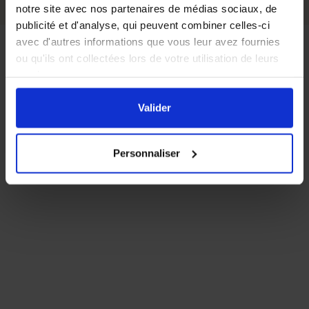
notre site avec nos partenaires de médias sociaux, de
publicité et d'analyse, qui peuvent combiner celles-ci
avec d'autres informations que vous leur avez fournies
ou qu'ils ont collectées lors de votre utilisation de leurs
services.
En cliquant sur le bouton
Valider
vous acceptez
l'ensemble des cookies de notre site ainsi que ceux de
Valider
nos partenaires. Vous pouvez également choisir les
catégories de cookies que vous acceptez en cliquant sur
Personnaliser
le lien
Paramétrer
.