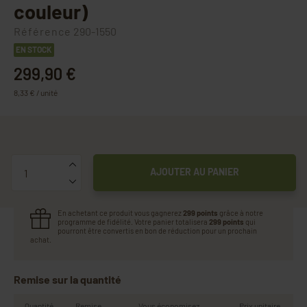
couleur)
Référence
290-1550
EN STOCK
299,90 €
8,33 € / unité
Quantité
AJOUTER AU PANIER
En achetant ce produit vous gagnerez
299 points
grâce à notre
programme de fidélité. Votre panier totalisera
299 points
qui
pourront être convertis en bon de réduction pour un prochain
achat.
Remise sur la quantité
Quantité
Remise
Vous économisez
Prix unitaire