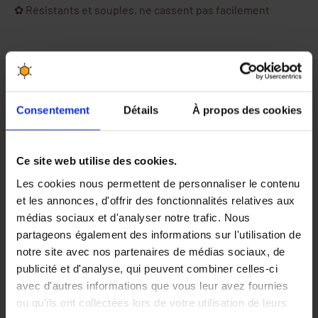
✿ Résistants et souples, ne cassent pas facilement
Consentement
Détails
À propos des cookies
Élastiques orange 60 x 3 mm – Lot de 100 pièces
Ce
lot de 100 élastiques orange
de
60 x 3 mm
est un
indispensable pour
l’emballage rapide et soigné
de vos
Ce site web utilise des cookies.
produits artisanaux. Que vous soyez apiculteur,
Les cookies nous permettent de personnaliser le contenu
commerçant ou artisan, ces élastiques vous aident à
et les annonces, d'offrir des fonctionnalités relatives aux
sécuriser facilement vos conditionnements
.
médias sociaux et d'analyser notre trafic. Nous
Des élastiques pratiques et résistants
partageons également des informations sur l'utilisation de
Fabriqués en matière souple et résistante, ces élastiques
notre site avec nos partenaires de médias sociaux, de
conviennent pour une
utilisation quotidienne
. Ils
publicité et d'analyse, qui peuvent combiner celles-ci
permettent de
maintenir des sachets fermés
, de
avec d'autres informations que vous leur avez fournies
regrouper des pots, cartons, étiquettes
ou autres petits
ou qu'ils ont collectées lors de votre utilisation de leurs
éléments de conditionnement.