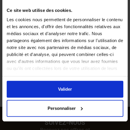
Ce site web utilise des cookies.
Les meilleurs produits aux
30 jours pour changer
Les cookies nous permettent de personnaliser le contenu
meilleurs prix
d'avis, satisfait ou
et les annonces, d'offrir des fonctionnalités relatives aux
remboursé
médias sociaux et d'analyser notre trafic. Nous
partageons également des informations sur l'utilisation de
notre site avec nos partenaires de médias sociaux, de
Des professionnels vous
Gagnez des points de
publicité et d'analyse, qui peuvent combiner celles-ci
conseillent au 04 90 06 39
fidélité à chaque
avec d'autres informations que vous leur avez fournies
91
commande passée
ou qu'ils ont collectées lors de votre utilisation de leurs
services.
En cliquant sur le bouton
Valider
vous acceptez
Commande passée avant
Livraison rapide à domicile
l'ensemble des cookies de notre site ainsi que ceux de
Valider
midi expédiée le jour même
nos partenaires. Vous pouvez également choisir les
catégories de cookies que vous acceptez en cliquant sur
Personnaliser
le lien
Paramétrer
.
SUIVEZ-NOUS
Recevez nos offres et