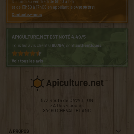
Du lundi au vendredi de 8h30 à 12h
et de 13h30 à 17h00 en appelant le
04 90 06 39 91
Contactez-nous
APICULTURE.NET EST NOTÉ 4.49/5
Tous les avis clients (
60784
) sont
authentiques
Voir tous les avis
572 Route de CAVAILLON
ZA Des 4 boules
84460 CHEVAL-BLANC
À PROPOS