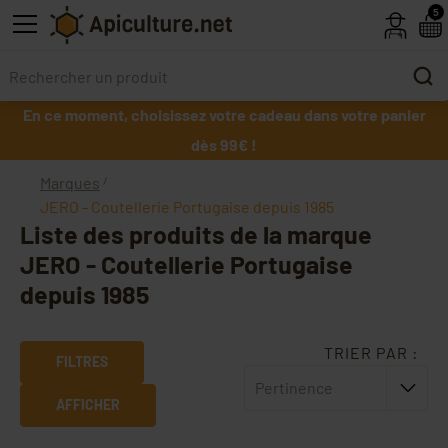
Skip to main content
5
En ce moment, choisissez votre cadeau dans votre panier
dès 99€ !
Marques
JERO - Coutellerie Portugaise depuis 1985
Liste des produits de la marque
JERO - Coutellerie Portugaise
depuis 1985
TRIER PAR :
FILTRES
Pertinence
AFFICHER