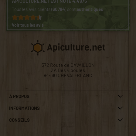
APICULTURE.NET EST NOTÉ 4.49/5
Tous les avis clients (
60784
) sont
authentiques
Voir tous les avis
572 Route de CAVAILLON
ZA Des 4 boules
84460 CHEVAL-BLANC
À PROPOS
INFORMATIONS
CONSEILS