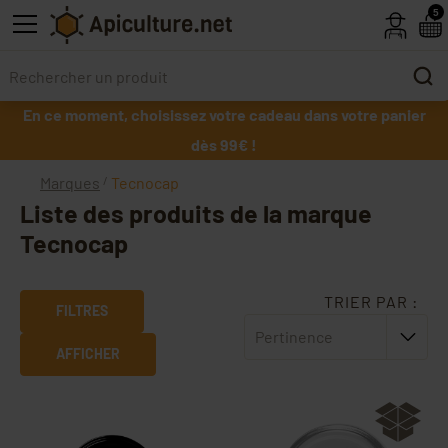
Skip to main content
5
En ce moment, choisissez votre cadeau dans votre panier
dès 99€ !
Marques
Tecnocap
Liste des produits de la marque
Tecnocap
TRIER PAR :
FILTRES
Pertinence
AFFICHER