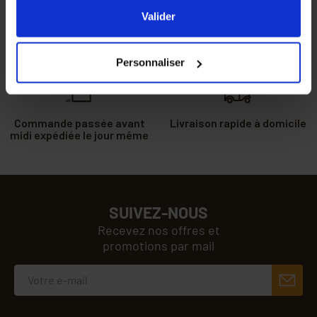
l'ensemble des cookies de notre site ainsi que ceux de
Valider
nos partenaires. Vous pouvez également choisir les
Des professionnels vous
Gagnez des points de
catégories de cookies que vous acceptez en cliquant sur
conseillent au 04 90 06 39
fidélité à chaque
Personnaliser
91
commande passée
le lien
Paramétrer
.
Commande passée avant
Livraison rapide à domicile
midi expédiée le jour même
SUIVEZ-NOUS
Recevez nos offres et
promotions par mail