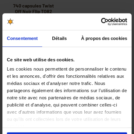
740 capsules Twist
Off Noir Flip TO82
103,60 €
Consentement
Détails
À propos des cookies
Ce site web utilise des cookies.
Les cookies nous permettent de personnaliser le contenu
et les annonces, d'offrir des fonctionnalités relatives aux
médias sociaux et d'analyser notre trafic. Nous
partageons également des informations sur l'utilisation de
notre site avec nos partenaires de médias sociaux, de
publicité et d'analyse, qui peuvent combiner celles-ci
avec d'autres informations que vous leur avez fournies
Les meilleurs produits aux
30 jours pour changer
ou qu'ils ont collectées lors de votre utilisation de leurs
meilleurs prix
d'avis, satisfait ou
services.
remboursé
En cliquant sur le bouton
Valider
vous acceptez