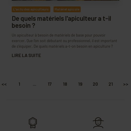
L'actu des apiculteurs
Matériel apicole
De quels matériels l'apiculteur a t-il
besoin ?
Un apiculteur à besoin de matériels de base pour pouvoir
exercer. Que l’on soit débutant ou professionnel, il est important
de s’équiper. De quels matériels a-t-on besoin en apiculture ?
LIRE LA SUITE
<<
1
...
17
18
19
20
21
>>