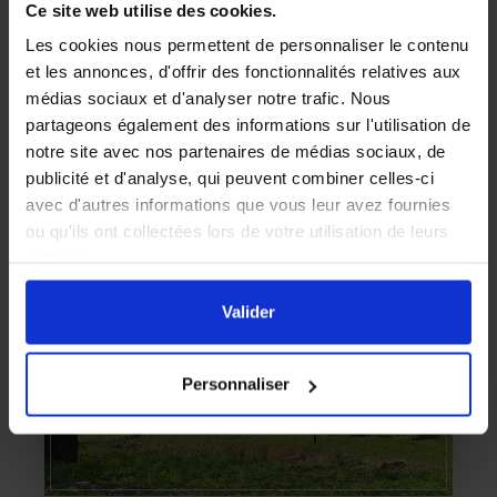
Ce site web utilise des cookies.
Les cookies nous permettent de personnaliser le contenu
Autour du rucher
et les annonces, d'offrir des fonctionnalités relatives aux
Plante mellifère : Cosmos sulfureux
médias sociaux et d'analyser notre trafic. Nous
(Cosmos sulphureus)
partageons également des informations sur l'utilisation de
Découvrez les caractéristiques de la plante mellifère de la
notre site avec nos partenaires de médias sociaux, de
famille des Asteraceae, le Cosmos Sulfureux.
publicité et d'analyse, qui peuvent combiner celles-ci
LIRE LA SUITE
avec d'autres informations que vous leur avez fournies
ou qu'ils ont collectées lors de votre utilisation de leurs
services.
En cliquant sur le bouton
Valider
vous acceptez
l'ensemble des cookies de notre site ainsi que ceux de
Valider
nos partenaires. Vous pouvez également choisir les
catégories de cookies que vous acceptez en cliquant sur
Personnaliser
le lien
Paramétrer
.