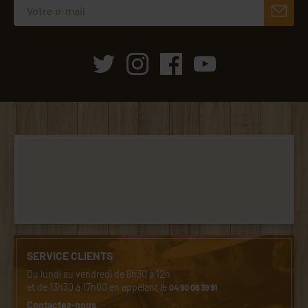
SERVICE CLIENTS
Du lundi au vendredi de 8h30 à 12h
et de 13h30 à 17h00 en appelant le
04 90 06 39 91
Contactez-nous