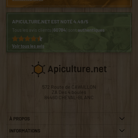
APICULTURE.NET EST NOTÉ 4.49/5
Tous les avis clients (
60784
) sont
authentiques
Voir tous les avis
572 Route de CAVAILLON
ZA Des 4 boules
84460 CHEVAL-BLANC
À PROPOS
INFORMATIONS