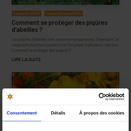
Autour du rucher
L'actu des apiculteurs
Comment se protéger des piqûres
d'abeilles ?
Les piqûres d’abeilles sont rarement dangereuses. Cependant, le
risque est important quand on se fait piquer à plusieurs reprises.
Comment se protéger des piqûres ?
LIRE LA SUITE
Consentement
Détails
À propos des cookies