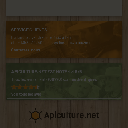
SERVICE CLIENTS
Du lundi au vendredi de 8h30 à 12h
et de 13h30 à 17h00 en appelant le
04 90 06 39 91
Contactez-nous
APICULTURE.NET EST NOTÉ 4.49/5
Tous les avis clients (
60770
) sont
authentiques
Voir tous les avis