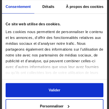
Pots plastique 250 g
Consentement
Détails
À propos des cookies
Pots plastique 500 g
Pots plastique 1 kg
Ce site web utilise des cookies.
Les cookies nous permettent de personnaliser le contenu
Seaux plastique
et les annonces, d'offrir des fonctionnalités relatives aux
médias sociaux et d'analyser notre trafic. Nous
POTS VERRE
partageons également des informations sur l'utilisation de
notre site avec nos partenaires de médias sociaux, de
COUVERCLES
publicité et d'analyse, qui peuvent combiner celles-ci
avec d'autres informations que vous leur avez fournies
RÉCIPIENTS
ou qu'ils ont collectées lors de votre utilisation de leurs
ETIQUETTES
services.
En cliquant sur le bouton
Valider
vous acceptez
PUBLICITÉ
l'ensemble des cookies de notre site ainsi que ceux de
Valider
nos partenaires. Vous pouvez également choisir les
CONDITIONNEMENT
catégories de cookies que vous acceptez en cliquant sur
Personnaliser
le lien
Paramétrer
.
EMBALLAGES PROFESSIONNELS