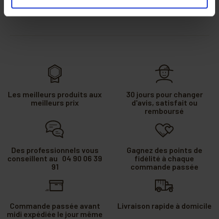
Les meilleurs produits aux
30 jours pour changer
meilleurs prix
d'avis, satisfait ou
remboursé
Des professionnels vous
Gagnez des points de
conseillent au 04 90 06 39
fidélité à chaque
91
commande passée
Commande passée avant
Livraison rapide à domicile
midi expédiée le jour même