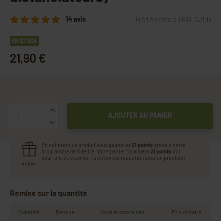
Référence
060-0350
14 avis
EN STOCK
21,90 €
Quantité
AJOUTER AU PANIER
En achetant ce produit vous gagnerez
21 points
grâce à notre
programme de fidélité. Votre panier totalisera
21 points
qui
pourront être convertis en bon de réduction pour un prochain
achat.
Remise sur la quantité
Quantité
Remise
Vous économisez
Prix unitaire