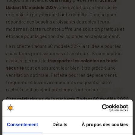
Dadant 6C modèle 2024
, une évolution de leur ruche
originale en polystyrène haute densité. Conçue pour
répondre aux besoins croissants des apiculteurs
modernes, cette ruchette offre une solution pratique et
efficace pour la gestion des colonies en déplacement.
La ruchette Dadant 6C modèle 2024 est idéale pour les
apiculteurs professionnels et amateurs. Sa conception
avancée permet de
transporter les colonies en toute
sécurité
tout en assurant leur bien-être grâce à une
ventilation optimale. Parfaite pour les déplacements
fréquents et les environnements exigeants, cette
ruchette est un ajout précieux à tout rucher.
Caractéristiques de la ruchette Dadant 6C modèle 2024
(avec distanciateurs)
Conception robuste et durable
Fabriquée en
polystyrène haute densité
, la ruchette
Consentement
Détails
À propos des cookies
Dadant 6C est robuste et durable. Ses dimensions