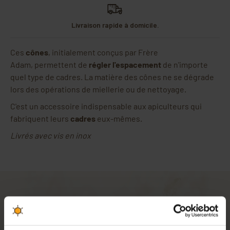
Livraison rapide à domicile.
Ces
cônes
, initialement conçus par Frère
Adam, permettent de
régler l'espacement
de n'importe
quel type de cadres. La matière des cônes ne se dégrade
lors des opérations de miellerie ou de nettoyage.
C'est un accessoire indispensable aux apiculteurs qui
fabriquent leurs
cadres
eux-mêmes.
Livrés avec vis en inox
Description des cônes d'espacement Frère Adam :
À l'origine, Frère Adam a inventé les
cônes d'espacement