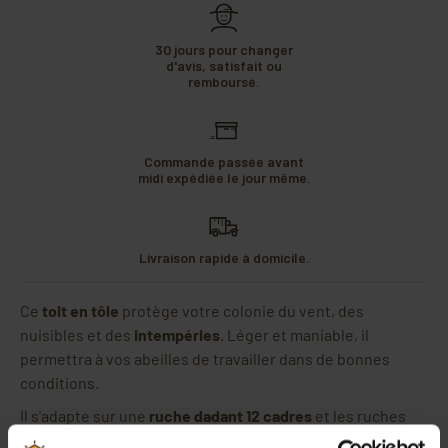
30 jours pour changer
d'avis, satisfait ou
remboursé.
Commande passée avant
midi expédiée le jour même.
Livraison rapide à domicile.
Ce
toit en tôle
protège votre colonie du vent, des
nuisibles et des
intempéries
. Léger et maniable, il
permettra à vos abeilles de travailler dans de bonnes
conditions.
Il s'adapte sur une
ruche dadant 12 cadres
et les ruches
dont les dimensions vont jusqu'à 500 x 500 mm.