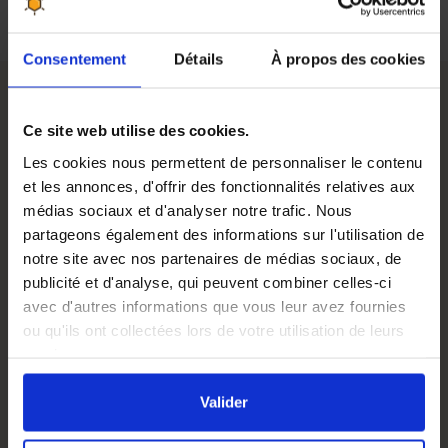
Consentement
Détails
À propos des cookies
Ce site web utilise des cookies.
Description du toit en tôle h. 80 mm pour ruche Dadant
12 cadres :
Les cookies nous permettent de personnaliser le contenu
Ce
toit en tôle
protège votre colonie du vent, des
et les annonces, d'offrir des fonctionnalités relatives aux
nuisibles et des
intempéries
. Léger et maniable, il
médias sociaux et d'analyser notre trafic. Nous
permettra à vos abeilles de travailler dans de bonnes
partageons également des informations sur l'utilisation de
conditions.
notre site avec nos partenaires de médias sociaux, de
publicité et d'analyse, qui peuvent combiner celles-ci
Il s'adapte sur une
ruche dadant 12 cadres
et les ruches
avec d'autres informations que vous leur avez fournies
dont les dimensions vont jusqu'à 500 x 500 mm.
ou qu'ils ont collectées lors de votre utilisation de leurs
Épaisseur de la tôle : 0,6 mm (1er choix)
services.
En cliquant sur le bouton
Valider
vous acceptez
Format
Dadant 12 cadres
l'ensemble des cookies de notre site ainsi que ceux de
Valider
nos partenaires. Vous pouvez également choisir les
Type
Tôle