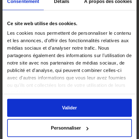
Consentement
Détails
À propos des cookies
5000 sachets imprimés Bonbons au miel 250 g
Ce site web utilise des cookies.
Les
5000 sachets vides imprimés Bonbons au miel 250 g
Les cookies nous permettent de personnaliser le contenu
sont un choix pratique et élégant pour emballer vos
et les annonces, d'offrir des fonctionnalités relatives aux
propres
bonbons faits maison
ou pour créer des cadeaux
médias sociaux et d'analyser notre trafic. Nous
personnalisés pour vos proches. Les sachets ont une
partageons également des informations sur l'utilisation de
apparence attrayante avec une inscription
"bonbons au
notre site avec nos partenaires de médias sociaux, de
miel"
sur l'emballage et l'
indication du poids
. Vous pouvez
publicité et d'analyse, qui peuvent combiner celles-ci
remplir ces sachets vides avec des bonbons au miel ou
avec d'autres informations que vous leur avez fournies
d'autres petites gourmandises pour créer des cadeaux
ou qu'ils ont collectées lors de votre utilisation de leurs
uniques et mémorables.
Robustes et résistants
, ils sont
services.
aussi faciles à remplir et à sceller pour conserver la
En cliquant sur le bouton
Valider
vous acceptez
fraîcheur des aliments.
l'ensemble des cookies de notre site ainsi que ceux de
Valider
nos partenaires. Vous pouvez également choisir les
catégories de cookies que vous acceptez en cliquant sur
Personnaliser
le lien
Paramétrer
.