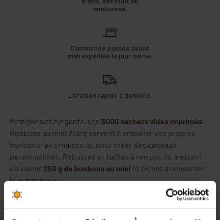
d'avis, satisfait ou
remboursé.
Commande passée avant
midi expédiée le jour même.
Livraison rapide à domicile.
Pratiques et élégants, ces
5000 sachets vides imprimés
Bonbons au miel 250 g servent à emballer vos propres
bonbons faits maison ou pour créer des cadeaux
personnalisés. Robustes et faciles à remplir, ils mettent
en valeur
250 g de bonbons au miel
et aident à conserver
leur fraîcheur.