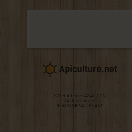
572 Route de CAVAILLON
ZA Des 4 boules
84460 CHEVAL-BLANC