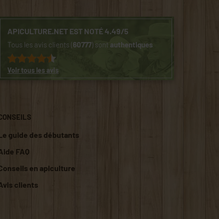
APICULTURE.NET EST NOTÉ 4.49/5
Tous les avis clients (
60777
) sont
authentiques
Voir tous les avis
CONSEILS
Le guide des débutants
Aide FAQ
Conseils en apiculture
Avis clients