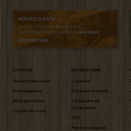
SERVICE CLIENTS
Du lundi au vendredi de 8h30 à 12h
et de 13h30 à 17h00 en appelant le
04 90 06 39 91
Contactez-nous
À PROPOS
INFORMATIONS
Qui sommes-nous
Livraison
Nos magasins
Echange et retour
Blog apiculteur
Formulaire de
rétractation
Contactez-nous
CGV
Mentions légales