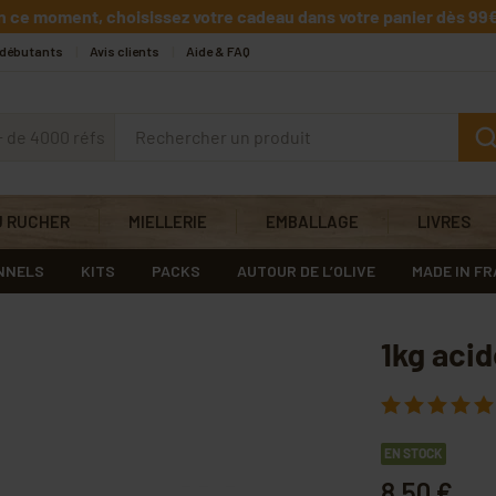
n ce moment, choisissez votre cadeau dans votre panier dès 99€
 débutants
Avis clients
Aide & FAQ
+ de 4000 réfs
U RUCHER
MIELLERIE
EMBALLAGE
LIVRES
NNELS
KITS
PACKS
AUTOUR DE L’OLIVE
MADE IN F
1kg acid
EN STOCK
8,50 €