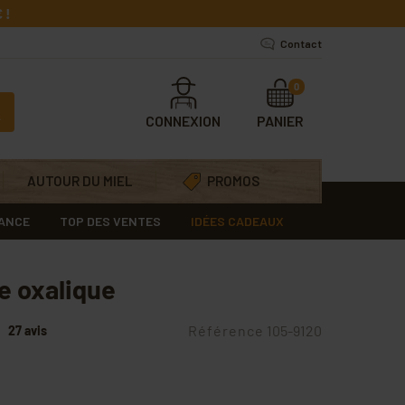
 !
Contact
0
CONNEXION
PANIER
AUTOUR DU MIEL
PROMOS
RANCE
TOP DES VENTES
IDÉES CADEAUX
e oxalique
Référence
105-9120
27 avis