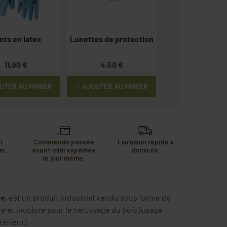
nts en latex
Lunettes de protection
11,90 €
4,50 €
TER AU PANIER
AJOUTER AU PANIER
r
Commande passée
Livraison rapide à
s,
avant midi expédiée
domicile.
u
le jour même.
.
ue
, est un produit industriel vendu sous forme de
re et incolore pour le nettoyage du bois (usage
térieur).