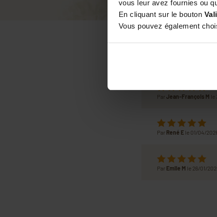
vous leur avez fournies ou qu'
En cliquant sur le bouton
Val
Vous pouvez également choisi
Par
Jean-François M
le
Par
René E
le 01/04/202
Par
Emile M
le 26/01/202