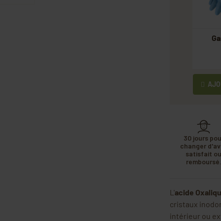
Ga
AJOU
30 jours pou
changer d'avi
satisfait o
remboursé
L'
acide Oxaliq
cristaux inodo
intérieur ou ex