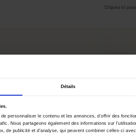
Cliquez ici pou
 du varroa sont : Apistan,
ioxal. L'acide oxalique n'est
 varroa et Apiculture.net
lisation.
Détails
organique d'origine
tains aliments végétaux
ies.
e pour l'Homme et nécessite
 de vêtements à manches
e personnaliser le contenu et les annonces, d'offrir des fonctio
rafic. Nous partageons également des informations sur l'utilisati
, de publicité et d'analyse, qui peuvent combiner celles-ci avec