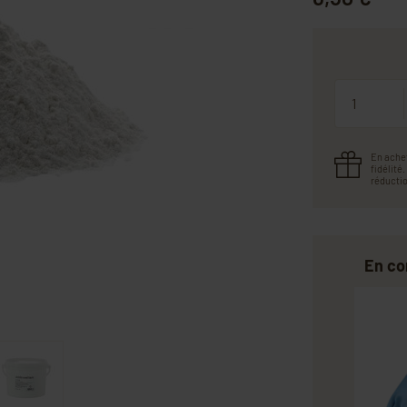
Quantité
En ache
fidélité
réductio
En c