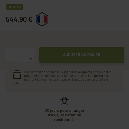
EN STOCK
544,90 €
Quantité
AJOUTER AU PANIER
En achetant ce produit vous gagnerez
544 points
grâce à notre
programme de fidélité. Votre panier totalisera
544 points
qui
pourront être convertis en bon de réduction pour un prochain
achat.
30 jours pour changer
d'avis, satisfait ou
remboursé.