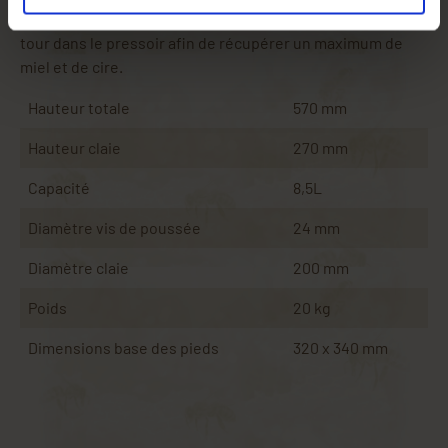
égouttés pendant plusieurs jours puis introduits à leur
tour dans le pressoir afin de récupérer un maximum de
miel et de cire.
Hauteur totale
570 mm
Hauteur claie
270 mm
Capacité
8,5L
Diamètre vis de poussée
24 mm
Diamètre claie
200 mm
Poids
20 kg
Dimensions base des pieds
320 x 340 mm