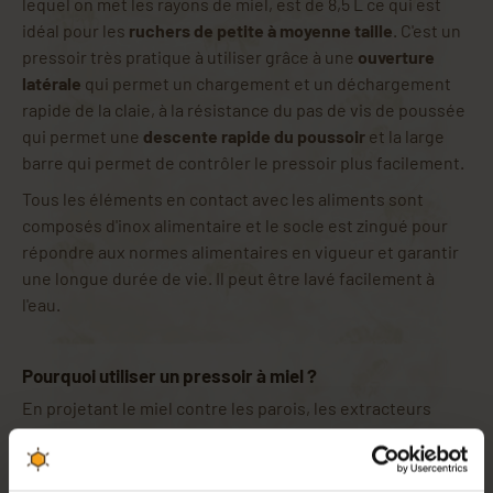
lequel on met les rayons de miel, est de 8,5 L ce qui est
idéal pour les
ruchers de petite à moyenne taille
. C'est un
pressoir très pratique à utiliser grâce à une
ouverture
latérale
qui permet un chargement et un déchargement
rapide de la claie, à la résistance du pas de vis de poussée
qui permet une
descente rapide du poussoir
et la large
barre qui permet de contrôler le pressoir plus facilement.
Tous les éléments en contact avec les aliments sont
composés d'inox alimentaire et le socle est zingué pour
répondre aux normes alimentaires en vigueur et garantir
une longue durée de vie. Il peut être lavé facilement à
l'eau.
Pourquoi utiliser un pressoir à miel ?
En projetant le miel contre les parois, les extracteurs
emprisonnent des bulles d'air dans le miel. Cette
oxydation peut altérer le goût et la qualité du précieux
nectar.