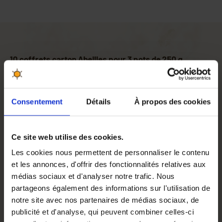
10 coffrets carton Abeilles pour 3 pots de 250 g
Nos coffrets carton offrent un visuel attractif avec une
fenêtre centrale rectangle et des
découpes latérales en
forme d'abeille
sur
une face
ainsi qu'une
découpe
Consentement
Détails
À propos des cookies
centrale en forme d'abeille
et
deux fenêtres latérales
rectangles sur
l'autre face
, offrant une
présentation
charmante et transparente de vos pots de miel ou de
Ce site web utilise des cookies.
confiture
. Fabriqués en
carton cannelé
, ces coffrets sont
Les cookies nous permettent de personnaliser le contenu
un choix écoresponsable pour les producteurs conscients
et les annonces, d'offrir des fonctionnalités relatives aux
de leur impact environnemental. Ils sont
livrés à plat
,
médias sociaux et d'analyser notre trafic. Nous
optimisant l'espace de stockage et réduisant les coûts de
partageons également des informations sur l'utilisation de
transport, tout en étant simples et rapides à monter.
notre site avec nos partenaires de médias sociaux, de
Chaque coffret est conçu pour
mettre en valeur trois pots
publicité et d'analyse, qui peuvent combiner celles-ci
de 250 g
. Cette présentation soignée est idéale pour