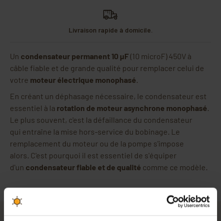
Livraison rapide à domicile.
Un
condensateur permanent 10 µF
(10 microF) 450V à
câble fiable et de grande qualité pour remplacer celui de
votre
moteur électrique monophasé
.
En créant un déphasage nécessaire, le condensateur est
essentiel à la
rotation de moteur asynchrone monophasé
.
Le plus souvent, c'est la défaillance du condensateur
qui entraîne la mise hors-service du bobinage. Le
remplacement du moteur ou de la pompe s'impose
alors. C'est pourquoi il est essentiel de s'équiper
d'un
condensateur fiable et de qualité
comme ce modèle.