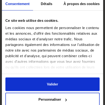
Consentement
Détails
À propos des cookies
Caractéristiques techniques du condensateur
permanent 10 µF
Capacité: 10 µF (10mF ou 10 microfarads)
Ce site web utilise des cookies.
Dimensions : 30 x 70 mm
Les cookies nous permettent de personnaliser le contenu
Sorties câble longueur 250mm
et les annonces, d'offrir des fonctionnalités relatives aux
Tension d’utilisation : 220V
médias sociaux et d'analyser notre trafic. Nous
Tension max : 450V
partageons également des informations sur l'utilisation de
Fréquence nominale : 50 / 60 Hz
notre site avec nos partenaires de médias sociaux, de
Tolérance de capacité : +/- 5%
publicité et d'analyse, qui peuvent combiner celles-ci
Température de travail : -25°C à +85°C
avec d'autres informations que vous leur avez fournies
Norme de référence : EN 60252
ou qu'ils ont collectées lors de votre utilisation de leurs
Classe B : 10000 heures
services.
En cliquant sur le bouton
Valider
vous acceptez
Dimensions
80 x 30 mm
l'ensemble des cookies de notre site ainsi que ceux de
Valider
nos partenaires. Vous pouvez également choisir les
catégories de cookies que vous acceptez en cliquant sur
Personnaliser
le lien
Paramétrer
.