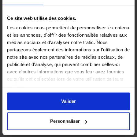
la fabrication de bougies. Le pot a une
double paroi
et
peut être rempli d'eau par une ouverture extérieure. Avec
cet outil, la fonte de la cire est sans brûlure, simple et
Ce site web utilise des cookies.
agréable.
Les cookies nous permettent de personnaliser le contenu
Précautions d'usage
et les annonces, d'offrir des fonctionnalités relatives aux
médias sociaux et d'analyser notre trafic. Nous
Attention, n’oubliez pas d’ajouter de l’eau pour ne pas
partageons également des informations sur l'utilisation de
abîmer votre fondoir.
notre site avec nos partenaires de médias sociaux, de
Matière
Acier inoxydable
publicité et d'analyse, qui peuvent combiner celles-ci
avec d'autres informations que vous leur avez fournies
Hauteur
130 mm
ou qu'ils ont collectées lors de votre utilisation de leurs
services.
Diamètre intérieur
135 mm
En cliquant sur le bouton
Valider
vous acceptez
l'ensemble des cookies de notre site ainsi que ceux de
Valider
nos partenaires. Vous pouvez également choisir les
catégories de cookies que vous acceptez en cliquant sur
Personnaliser
le lien
Paramétrer
.