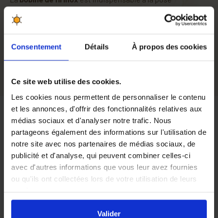
des
feuilles de cire
lors du
montage des cadres
.
Photo non-contractuelle
Diamètre
0,40 mm
Consentement
Détails
À propos des cookies
Ce site web utilise des cookies.
Les cookies nous permettent de personnaliser le contenu
et les annonces, d'offrir des fonctionnalités relatives aux
Avis
médias sociaux et d'analyser notre trafic. Nous
partageons également des informations sur l'utilisation de
notre site avec nos partenaires de médias sociaux, de
publicité et d'analyse, qui peuvent combiner celles-ci
RAS
avec d'autres informations que vous leur avez fournies
Par
Francis B
le 23/04/2026
ou qu'ils ont collectées lors de votre utilisation de leurs
services.
En cliquant sur le bouton
Valider
vous acceptez
Ok,
Par
Guy B
le 14/03/2026
l'ensemble des cookies de notre site ainsi que ceux de
Valider