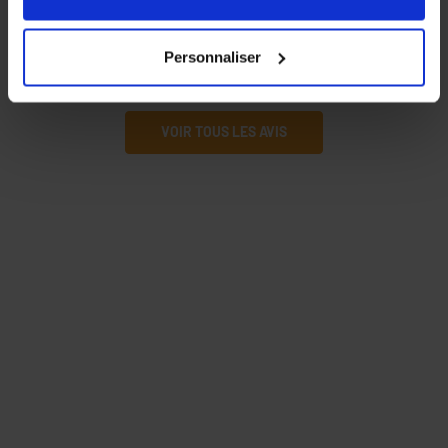
nos partenaires. Vous pouvez également choisir les
catégories de cookies que vous acceptez en cliquant sur
Belle qualité
Par
Georges B
le 29/01/2026
Personnaliser
le lien
Paramétrer
.
VOIR TOUS LES AVIS