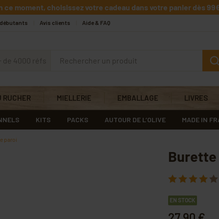
n ce moment, choisissez votre cadeau dans votre panier dès 99€
 débutants
Avis clients
Aide & FAQ
+ de 4000 réfs
U RUCHER
MIELLERIE
EMBALLAGE
LIVRES
NNELS
KITS
PACKS
AUTOUR DE L’OLIVE
MADE IN F
le paroi
Burette 
EN STOCK
27,90 €