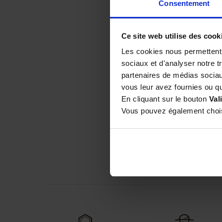
Consentement
Ce site web utilise des cook
Par
Sylvie C
le 06/04/20
Les cookies nous permettent d
sociaux et d'analyser notre t
partenaires de médias sociaux
Par
Patrick R
le 23/03/2
vous leur avez fournies ou qu'
En cliquant sur le bouton
Val
Vous pouvez également choisi
Par
Jerome P
le 01/03/