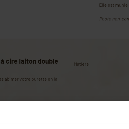
Elle est munie
Photo non-con
à cire laiton double
Matière
pas abîmer votre burette en la
Avis