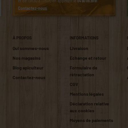
et de 13h30 à 17h00 en appelant le
04 90 06 39 91
Contactez-nous
À PROPOS
INFORMATIONS
Qui sommes-nous
Livraison
Nos magasins
Echange et retour
Blog apiculteur
Formulaire de
rétractation
Contactez-nous
CGV
Mentions légales
Déclaration relative
aux cookies
Moyens de paiements