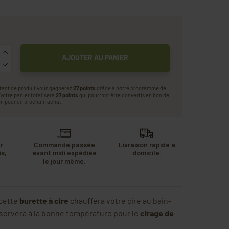
AJOUTER AU PANIER
tant ce produit vous gagnerez
27 points
grâce à notre programme de
. Votre panier totalisera
27 points
qui pourront être convertis en bon de
n pour un prochain achat.
r
Commande passée
Livraison rapide à
s,
avant midi expédiée
domicile.
u
le jour même.
.
 cette
burette à cire
chauffera votre cire au bain-
nservera à la bonne température pour le
cirage de