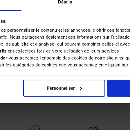
Détails
ies.
Trop fragile , cassée avant même util
26
e personnaliser le contenu et les annonces, d'offrir des fonctio
rafic. Nous partageons également des informations sur l'utilisati
, de publicité et d'analyse, qui peuvent combiner celles-ci avec
Satisfait
026
ils ont collectées lors de votre utilisation de leurs services.
ider
vous acceptez l'ensemble des cookies de notre site ainsi q
r les catégories de cookies que vous acceptez en cliquant sur 
Très bien
2026
Personnaliser
VOIR TOUS LES AVIS