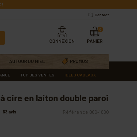
 !
Contact
0
CONNEXION
PANIER
AUTOUR DU MIEL
PROMOS
RANCE
TOP DES VENTES
IDÉES CADEAUX
à cire en laiton double paroi
Référence
080-1600
63 avis