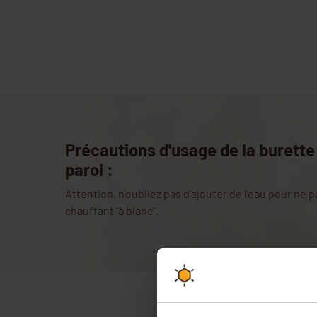
Précautions d'usage de la burette 
paroi :
Attention, n’oubliez pas d’ajouter de l’eau pour ne 
chauffant “à blanc”.