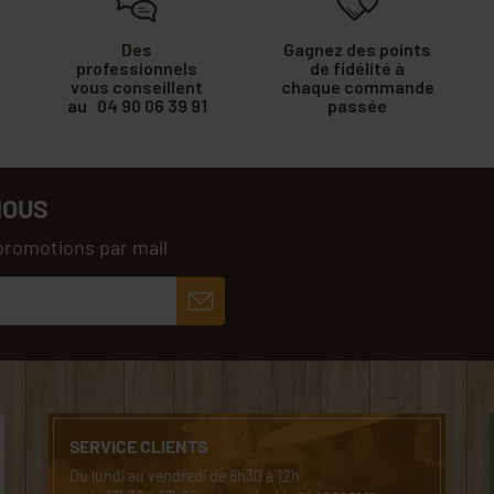
Des
Gagnez des points
professionnels
de fidélité à
vous conseillent
chaque commande
au 04 90 06 39 91
passée
NOUS
promotions par mail
SERVICE CLIENTS
Du lundi au vendredi de 8h30 à 12h