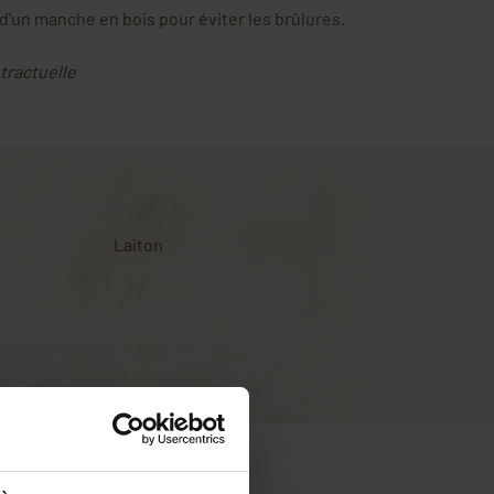
 d’un manche en bois pour éviter les brûlures.
tractuelle
Laiton