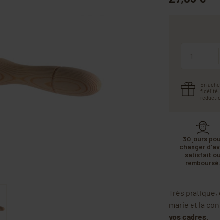
Quantité
En ache
fidélité
réductio
30 jours pou
changer d'avi
satisfait o
remboursé
Très pratique,
marie et la co
vos cadres
.