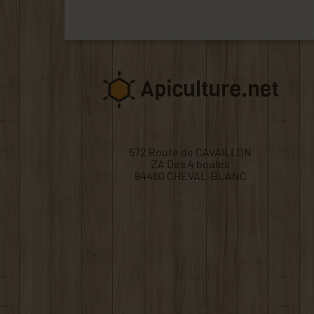
572 Route de CAVAILLON
ZA Des 4 boules
84460 CHEVAL-BLANC