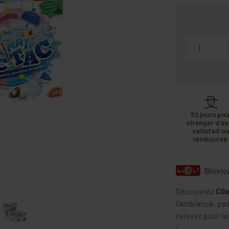
Quantité
30 jours pou
changer d'avi
satisfait o
remboursé
Bioviv
Découvrez
Cli
l’ambiance, pa
relever pour l
!