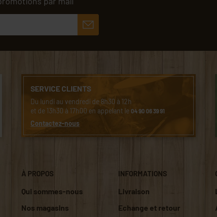
promotions par mail
SERVICE CLIENTS
Du lundi au vendredi de 8h30 à 12h
et de 13h30 à 17h00 en appelant le
04 90 06 39 91
Contactez-nous
À PROPOS
INFORMATIONS
Qui sommes-nous
Livraison
Nos magasins
Echange et retour