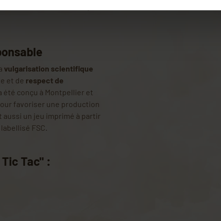
 émissions de CO₂ sont trop
ponsable
la
vulgarisation scientifique
ie et de
respect de
 a été conçu à Montpellier et
pour favoriser une production
t aussi un jeu imprimé à partir
 labellisé FSC.
Tic Tac" :