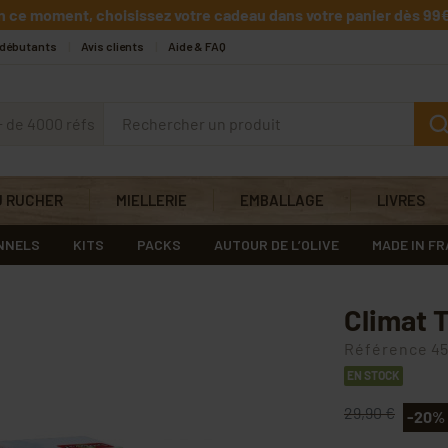
n ce moment, choisissez votre cadeau dans votre panier dès 99€
 débutants
Avis clients
Aide & FAQ
+ de 4000 réfs
U RUCHER
MIELLERIE
EMBALLAGE
LIVRES
NNELS
KITS
PACKS
AUTOUR DE L’OLIVE
MADE IN F
Climat 
Référence
45
EN STOCK
29,90 €
-20%