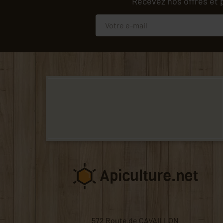
Recevez nos offres et 
572 Route de CAVAILLON