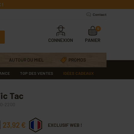
 !
Contact
0
CONNEXION
PANIER
AUTOUR DU MIEL
PROMOS
RANCE
TOP DES VENTES
IDÉES CADEAUX
Tic Tac
0-2200
23,92 €
EXCLUSIF WEB !