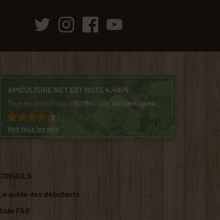
APICULTURE.NET EST NOTÉ 4.49/5
Tous les avis clients (
60784
) sont
authentiques
Voir tous les avis
CONSEILS
Le guide des débutants
Aide FAQ