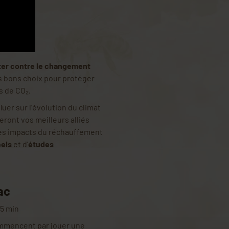
ter contre le changement
es bons choix pour protéger
s de CO₂.
uer sur l’évolution du climat
eront vos meilleurs alliés
 les impacts du réchauffement
éels
et d’
études
ac
45 min
commencent par jouer une