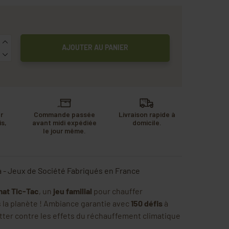
AJOUTER AU PANIER
r
Commande passée
Livraison rapide à
s,
avant midi expédiée
domicile.
u
le jour même.
.
a - Jeux de Société Fabriqués en France
mat Tic-Tac
, un
jeu familial
pour chauffer
s la planète ! Ambiance garantie avec
150 défis
à
utter contre les effets du réchauffement climatique