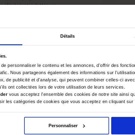
s afin de tenter d’atténuer
ffrent alors à eux :
n de mettre en place une
 cartes proposent des actions
Détails
ut décider de réaliser un
ion ! S’il ne réussit pas
ies.
e personnaliser le contenu et les annonces, d'offrir des fonctio
artes « Action » restantes et
rafic. Nous partageons également des informations sur l'utilisati
ur.
, de publicité et d'analyse, qui peuvent combiner celles-ci avec
nces du dérèglement
ils ont collectées lors de votre utilisation de leurs services.
de Climat Tic-Tac ! Les
ider
vous acceptez l'ensemble des cookies de notre site ainsi q
t tous les effets indiqués.
r les catégories de cookies que vous acceptez en cliquant sur 
 tous ensemble, s’ils
l’atmosphère
et à
préserver
atique
, le tout pendant six
Personnaliser
artie de Climat Tic-Tac si