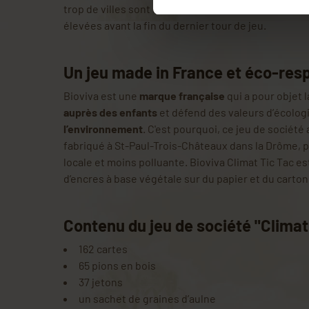
trop de villes sont devenues inhabitables ou si les
élevées avant la fin du dernier tour de jeu.
Un jeu made in France et éco-res
Bioviva est une
marque française
qui a pour objet 
auprès des enfants
et défend des valeurs d’écolog
l’environnement
. C'est pourquoi, ce jeu de société
fabriqué à St-Paul-Trois-Châteaux dans la Drôme, 
locale et moins polluante. Bioviva Climat Tic Tac es
d’encres à base végétale sur du papier et du carton
Contenu du jeu de société "Climat 
162 cartes
65 pions en bois
37 jetons
un sachet de graines d’aulne