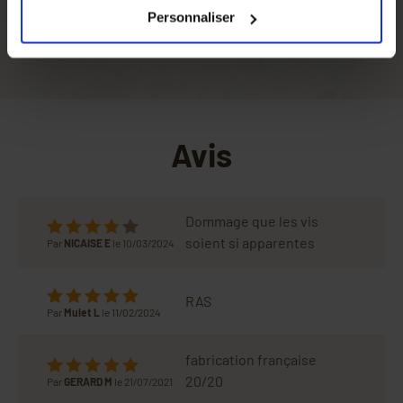
catégories de cookies que vous acceptez en cliquant sur
Type
Plateau ventilation totale
Personnaliser
le lien
Paramétrer
.
Avis
Dommage que les vis
soient si apparentes
Par
NICAISE E
le 10/03/2024
RAS
Par
Mulet L
le 11/02/2024
fabrication française
20/20
Par
GERARD M
le 21/07/2021