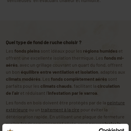
"ventileuses" en évacuant chaleur et humidité.
Quel type de fond de ruche choisir ?
Les
fonds pleins
sont idéaux pour les
régions humides
et
offrent une excellente isolation thermique. Les
fonds mi-
aérés
, avec un grillage couvrant un quart du fond, offrent
un bon
équilibre entre ventilation et isolation
, adaptés aux
climats modérés
. Les
fonds complètement aérés
sont
parfaits pour les
climats chauds
, facilitant la
circulation
de l’air
et réduisant l’
infestation par le varroa
.
Les fonds en bois doivent être protégés par de la
peinture
extérieure
ou un
traitement à la cire
pour éviter la
détérioration rapide. En utilisant une plaque de fermeture
sur les fonds complètement aérés, vous pouvez
isoler la
ruche en hiver
et
faciliter le comptage du varroa
pendant