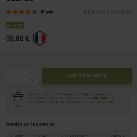
Référence
070-0500
18 avis
EN STOCK
39,90 €
Quantité
AJOUTER AU PANIER
En achetant ce produit vous gagnerez
39 points
grâce à notre
programme de fidélité. Votre panier totalisera
39 points
qui
pourront être convertis en bon de réduction pour un prochain
achat.
Remise sur la quantité
Quantité
Remise
Vous économisez
Prix unitaire