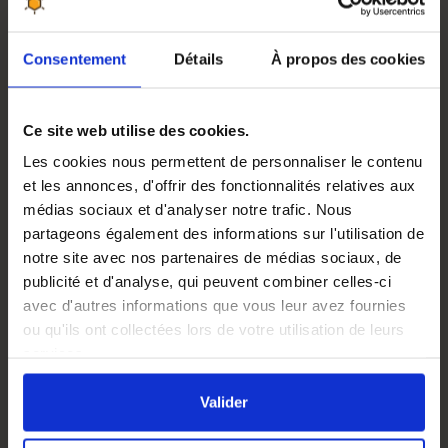
les
traitements antiparasitaires
.
L'entretien du plancher de ruche : un geste santé
Consentement
Détails
À propos des cookies
essentiel
Le plancher est le garant de l'hygiène de votre colonie.
Durant l'hiver, des débris et des abeilles mortes s'y
Ce site web utilise des cookies.
accumulent, favorisant l'humidité et le développement de
Les cookies nous permettent de personnaliser le contenu
maladies. Un nettoyage régulier, notamment au
et les annonces, d'offrir des fonctionnalités relatives aux
printemps, est indispensable pour assainir l'habitat de vos
médias sociaux et d'analyser notre trafic. Nous
abeilles.
partageons également des informations sur l'utilisation de
Profitez d'une
journée ensoleillée
avec une température
notre site avec nos partenaires de médias sociaux, de
d'au moins
13 °C
pour intervenir. Le moment idéal
publicité et d'analyse, qui peuvent combiner celles-ci
correspond au
vol de propreté
des ouvrières. Pour limiter
avec d'autres informations que vous leur avez fournies
le stress de la colonie, prévoyez un
plancher de
ou qu'ils ont collectées lors de votre utilisation de leurs
substitution propre
: remplacez instantanément le
services.
plateau usagé par le nouveau pour un nettoyage différé.
En cliquant sur le bouton
Valider
vous acceptez
l'ensemble des cookies de notre site ainsi que ceux de
Valider
Format
Dadant/Langstroth 10 cadres
nos partenaires. Vous pouvez également choisir les