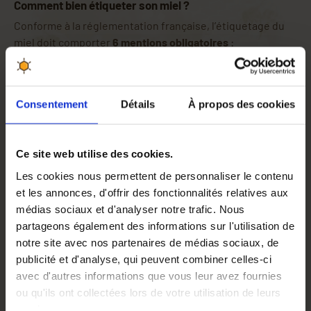
Comment bien étiqueter son miel ?
Conforme à la réglementation française, l’étiquetage du
miel doit comporter
6 mentions obligatoires
:
Dénomination de vente
(ex. : miel de fleurs),
Poids net
,
Date de durabilité minimale (DDM)
,
Consentement
Détails
À propos des cookies
Numéro de lot
(ou DDM en clair),
Nom et adresse
du producteur ou vendeur,
Origine du miel
(ex. : Récolté en France).
Ce site web utilise des cookies.
Depuis 2023, l’étiquette doit également afficher la
Les cookies nous permettent de personnaliser le contenu
signalétique de tri obligatoire
(
logo Triman + info-tri
) pour
et les annonces, d'offrir des fonctionnalités relatives aux
une gestion responsable des emballages.
médias sociaux et d'analyser notre trafic. Nous
partageons également des informations sur l'utilisation de
⚠️ Certaines expressions sont
interdites
sur les pots de
notre site avec nos partenaires de médias sociaux, de
miel :
« pur miel », « miel naturel », « miel de terroir »
…
publicité et d'analyse, qui peuvent combiner celles-ci
Elles ne peuvent figurer qu’à titre informatif, jamais
avec d'autres informations que vous leur avez fournies
comme dénomination de vente.
ou qu'ils ont collectées lors de votre utilisation de leurs
Apiculture.net décline toute responsabilité quant à la
services.