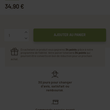
34,90 €
Quantité
AJOUTER AU PANIER
En achetant ce produit vous gagnerez
34 points
grâce à notre
programme de fidélité. Votre panier totalisera
34 points
qui
pourront être convertis en bon de réduction pour un prochain
achat.
30 jours pour changer
d'avis, satisfait ou
remboursé.
Commande passée avant