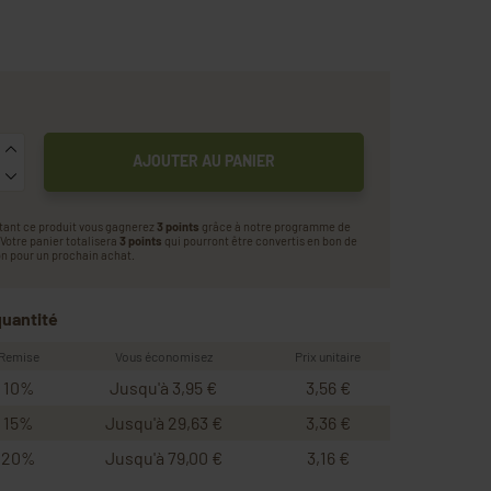
AJOUTER AU PANIER
tant ce produit vous gagnerez
3 points
grâce à notre programme de
. Votre panier totalisera
3 points
qui pourront être convertis en bon de
n pour un prochain achat.
quantité
Remise
Vous économisez
Prix unitaire
10%
Jusqu'à 3,95 €
3,56 €
15%
Jusqu'à 29,63 €
3,36 €
20%
Jusqu'à 79,00 €
3,16 €