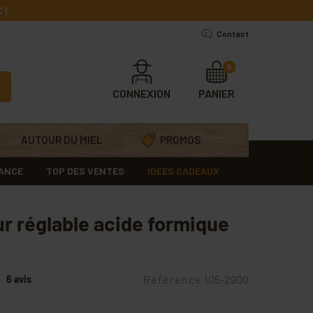
 !
Contact
0
CONNEXION
PANIER
AUTOUR DU MIEL
PROMOS
RANCE
TOP DES VENTES
IDÉES CADEAUX
ur réglable acide formique
Référence
105-2900
6 avis