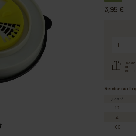
3,95 €
Quantité
En ache
fidélité
réductio
Remise sur la 
Quantité
10
50
100