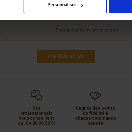
ne peux noter la demande d’avis arrivé
Personnaliser
8/2025
mets 3
Produit conforme aux attentes
5
VOIR TOUS LES AVIS
Des
Gagnez des points
professionnels
de fidélité à
vous conseillent
chaque commande
au 04 90 06 39 91
passée