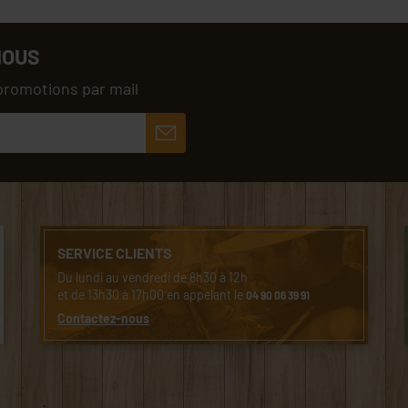
NOUS
promotions par mail
SERVICE CLIENTS
Du lundi au vendredi de 8h30 à 12h
et de 13h30 à 17h00 en appelant le
04 90 06 39 91
Contactez-nous