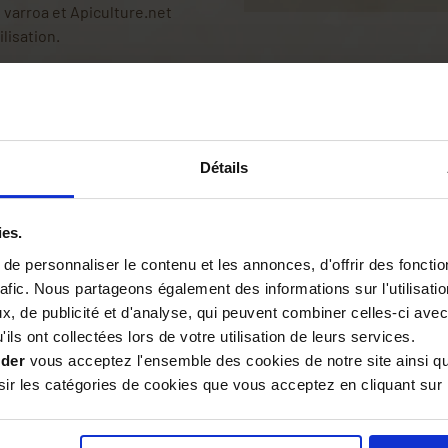
 varroa et Apiculture.net
lisation.
 organique que l'on retrouve
r l'Homme et nécessite
 de vêtements à manches
Détails
ies.
e personnaliser le contenu et les annonces, d'offrir des fonctio
Avis
rafic. Nous partageons également des informations sur l'utilisati
, de publicité et d'analyse, qui peuvent combiner celles-ci avec
ils ont collectées lors de votre utilisation de leurs services.
ider
vous acceptez l'ensemble des cookies de notre site ainsi q
un peu haut mais fait le job
0/2025
r les catégories de cookies que vous acceptez en cliquant sur 
Pas encore essayé mais il semble de 