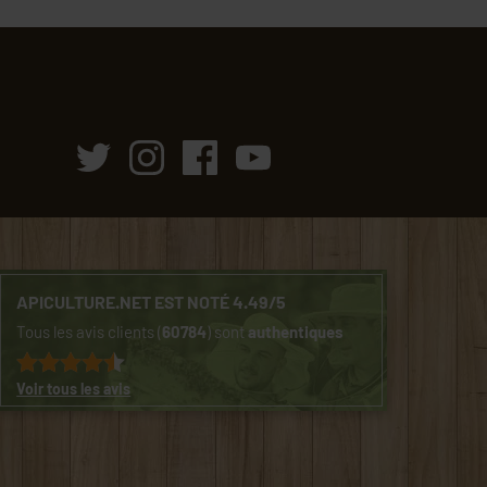
APICULTURE.NET EST NOTÉ 4.49/5
Tous les avis clients (
60784
) sont
authentiques
Voir tous les avis