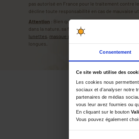
pas autorisé en France pour le traitement contre le
décline toute responsabilité en cas de mauvaise uti
Attention
: Bien que l'acide formique soit un acide
dans la nature, sa forme pure est très toxique pou
lunettes
,
masque de protection
, gants et le port
longues.
Consentement
Ce site web utilise des cook
Les cookies nous permettent d
sociaux et d'analyser notre t
partenaires de médias sociaux
vous leur avez fournies ou qu'
En cliquant sur le bouton
Val
Par
BENJAMIN V
le 03/1
Vous pouvez également choisi