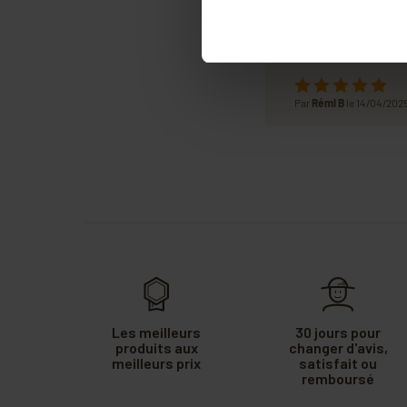
Par
Emmanuel P
le 13/0
Par
Rémi B
le 14/04/202
Les meilleurs
30 jours pour
produits aux
changer d'avis,
meilleurs prix
satisfait ou
remboursé