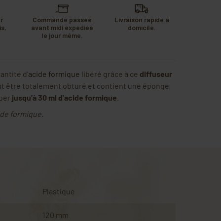
r
Commande passée
Livraison rapide à
s,
avant midi expédiée
domicile.
u
le jour même.
.
antité d'
acide formique
libéré grâce à ce
diffuseur
eut être totalement obturé et contient une éponge
rber
jusqu'à 30 ml d'acide formique
.
de formique.
Plastique
120 mm