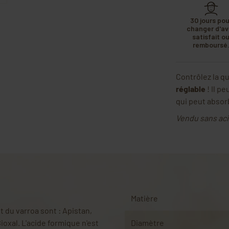
30 jours pou
changer d'avi
satisfait o
remboursé
Contrôlez la qu
réglable
! Il p
qui peut abso
Vendu sans aci
Matière
 du varroa sont : Apistan,
ioxal. L'acide formique n'est
Diamètre