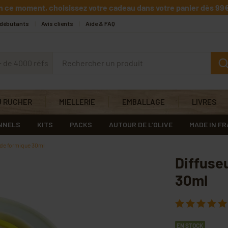
n ce moment, choisissez votre cadeau dans votre panier dès 99€
 débutants
Avis clients
Aide & FAQ
+ de 4000 réfs
U RUCHER
MIELLERIE
EMBALLAGE
LIVRES
NNELS
KITS
PACKS
AUTOUR DE L’OLIVE
MADE IN F
cide formique 30ml
Diffuse
30ml
EN STOCK