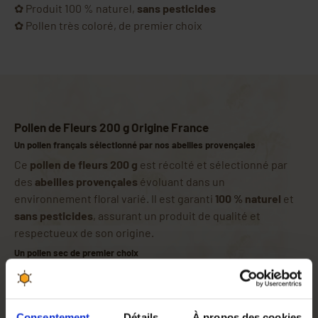
✿ Produit 100 % naturel,
sans pesticides
✿ Pollen très coloré, de premier choix
Pollen de Fleurs 200 g Origine France
Un pollen français sélectionné par nos abeilles provençales
Ce
pollen de fleurs 200 g
est récolté et sélectionné par
des
abeilles provençales
évoluant dans un
environnement floral varié. Il est garanti
100 % naturel
et
sans pesticides
, assurant un produit de qualité et
respectueux de son origine.
Un pollen sec de premier choix
Issu de
fleurs provençales
, ce pollen sec se distingue par
ses couleurs riches et variées, reflet de la diversité
botanique dont il provient. Sa texture et son aspect
Consentement
Détails
À propos des cookies