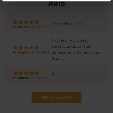
Avis
Très belle qualité
Par
Anne B
le 25/03/2026
Pour le produit, c'est
parfait. Le carton était
démesurément grand pour
Par
Léopold L
le 05/12/2025
le pot .
Ras
Par
Arnaud S
le 11/03/2025
VOIR TOUS LES AVIS