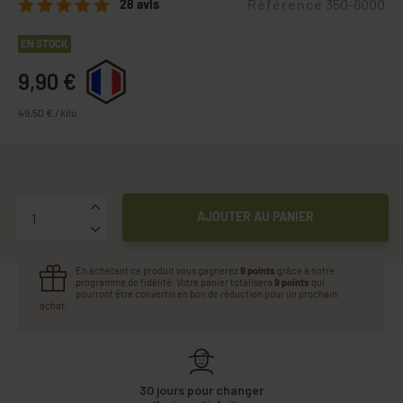
Référence
350-6000
28 avis
EN STOCK
9,90 €
49,50 € / kilo
Quantité
AJOUTER AU PANIER
En achetant ce produit vous gagnerez
9 points
grâce à notre
programme de fidélité. Votre panier totalisera
9 points
qui
pourront être convertis en bon de réduction pour un prochain
achat.
30 jours pour changer