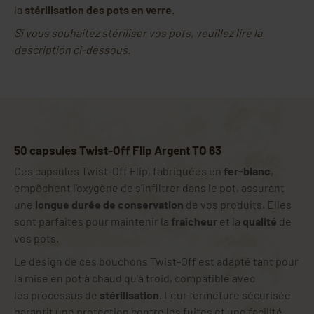
la
stérilisation des pots en verre
.
Si vous souhaitez stériliser vos pots, veuillez lire la
description ci-dessous.
50 capsules Twist-Off Flip Argent TO 63
Ces capsules Twist-Off Flip, fabriquées en
fer-blanc
,
empêchent l'oxygène de s'infiltrer dans le pot, assurant
une
longue durée de conservation
de vos produits. Elles
sont parfaites pour maintenir la
fraîcheur
et la
qualité
de
vos pots.
Le design de ces bouchons Twist-Off est adapté tant pour
la mise en pot à chaud qu'à froid, compatible avec
les processus de
stérilisation
. Leur fermeture sécurisée
garantit une protection contre les fuites et une facilité