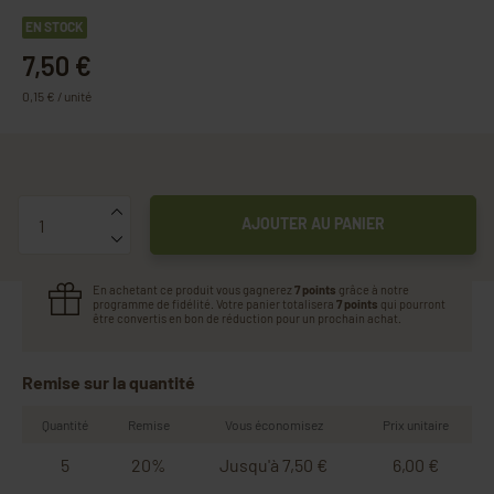
EN STOCK
7,50 €
0,15 € / unité
Quantité
AJOUTER AU PANIER
En achetant ce produit vous gagnerez
7 points
grâce à notre
programme de fidélité. Votre panier totalisera
7 points
qui pourront
être convertis en bon de réduction pour un prochain achat.
Remise sur la quantité
Quantité
Remise
Vous économisez
Prix unitaire
5
20%
Jusqu'à 7,50 €
6,00 €