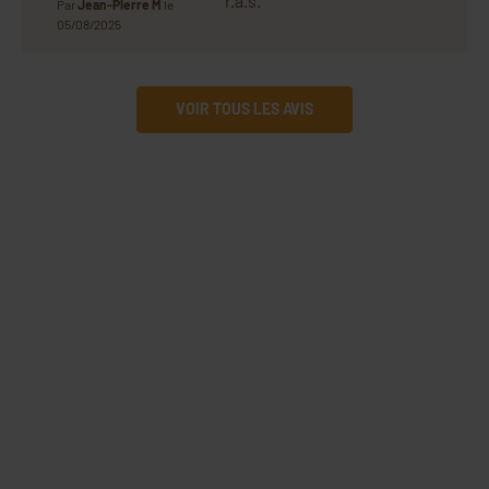
r.a.s.
Par
Jean-Pierre M
le
05/08/2025
VOIR TOUS LES AVIS