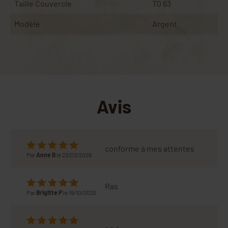
Taille Couvercle
TO 63
Modèle
Argent
Avis
conforme à mes attentes
Par
Anne B
le 23/03/2026
Ras
Par
Brigitte P
le 19/10/2025