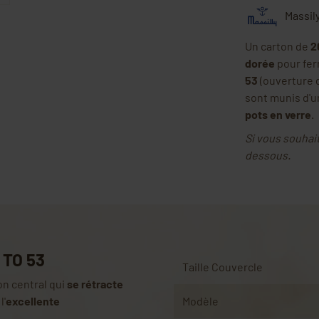
Massil
Un carton de
2
dorée
pour fe
53
(ouverture d
sont munis d'
pots en verre
.
Si vous souhaite
dessous.
 TO 53
Taille Couvercle
n central qui
se rétracte
l'
excellente
Modèle