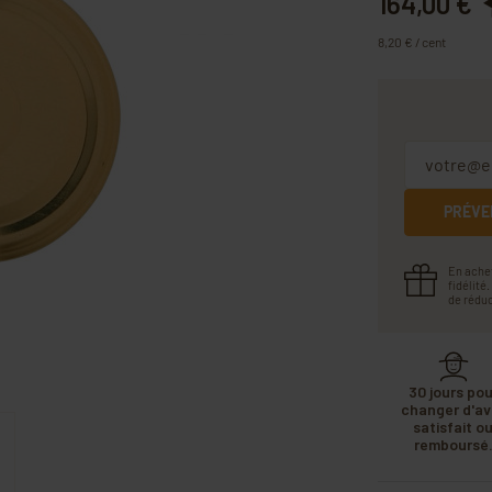
164,00 €
8,20 € / cent
PRÉVE
En ache
fidélité
de réduc
30 jours pou
changer d'avi
satisfait o
remboursé