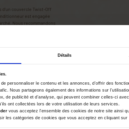
és d'un couvercle Twist-Off
conditionneur est engagée
e marché. Nous recommandons
tement stérilisé, lors de
d'entendre un « POC ».
st-Off Flip
sont
el
. En effet, la particularité
Détails
nt de contrôle au centre de la
cateur Flip est tourné vers
ies.
mes pots avec ces
e personnaliser le contenu et les annonces, d'offrir des fonctio
rafic. Nous partageons également des informations sur l'utilisati
, de publicité et d'analyse, qui peuvent combiner celles-ci avec
niquement à la
ils ont collectées lors de votre utilisation de leurs services.
s températures élevées de la
ider
vous acceptez l'ensemble des cookies de notre site ainsi q
IP
sont conçus pour
résister
r les catégories de cookies que vous acceptez en cliquant sur 
garantissant une fermeture