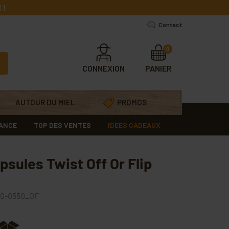
 !
Contact
0
CONNEXION
PANIER
AUTOUR DU MIEL
PROMOS
RANCE
TOP DES VENTES
IDÉES CADEAUX
sules Twist Off Or Flip
0-0550_OF