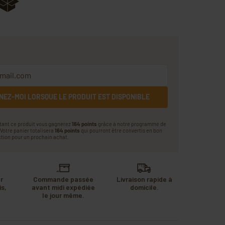
NEZ-MOI LORSQUE LE PRODUIT EST DISPONIBLE
tant ce produit vous gagnerez
164 points
grâce à notre programme de
. Votre panier totalisera
164 points
qui pourront être convertis en bon
tion pour un prochain achat.
r
Commande passée
Livraison rapide à
s,
avant midi expédiée
domicile.
u
le jour même.
.