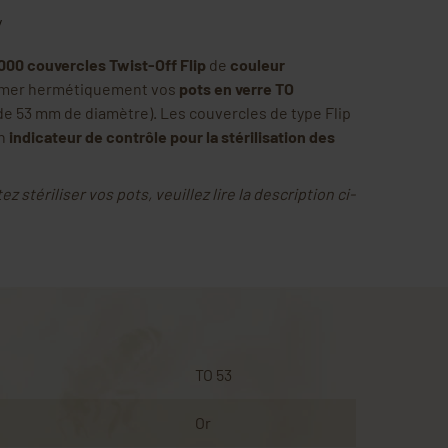
y
00
0 couvercles Twist-Off Flip
de
couleur
rmer hermétiquement vos
pots en verre TO
e 53 mm de diamètre). Les couvercles de type Flip
un
indicateur de contrôle pour la stérilisation
des
z stériliser vos pots, veuillez lire la description ci-
TO 53
Or