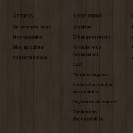
À PROPOS
INFORMATIONS
Qui sommes-nous
Livraison
Nos magasins
Echange et retour
Blog apiculteur
Formulaire de
rétractation
Contactez-nous
CGV
Mentions légales
Déclaration relative
aux cookies
Moyens de paiements
Déclaration
d'accessibilité