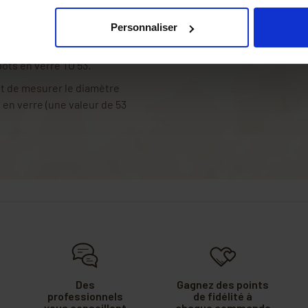
te température.
rre ?
Personnaliser
vercles et les pots en verre
.
ots en verre TO 53.
fit de mesurer le diamètre
t en verre (une valeur de 53
Des
Gagnez des points
professionnels
de fidélité à
vous conseillent
chaque commande