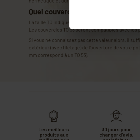
hermétique et durable, même après un cycle à hau
Quel couvercle pour quel pot en ve
La taille TO indique la
correspondance entre les cou
Les couvercles TO 53 seront compatibles avec les p
Si vous ne connaissez pas cette valeur alors, il suf
extérieur (avec filetage) de l'ouverture de votre po
mm correspond à un TO 53).
Les meilleurs
30 jours pour
produits aux
changer d'avis,
meilleurs prix
satisfait ou