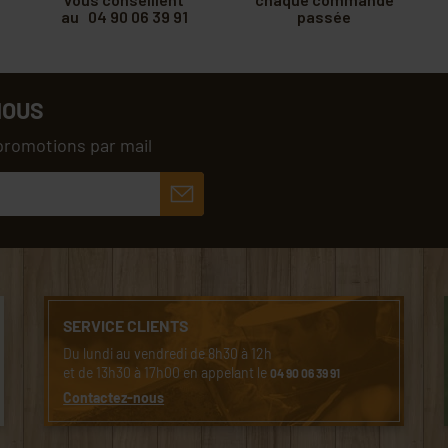
au 04 90 06 39 91
passée
NOUS
promotions par mail
SERVICE CLIENTS
Du lundi au vendredi de 8h30 à 12h
et de 13h30 à 17h00 en appelant le
04 90 06 39 91
Contactez-nous