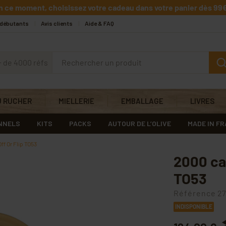
n ce moment, choisissez votre cadeau dans votre panier dès 99€
 débutants
Avis clients
Aide & FAQ
+ de 4000 réfs
U RUCHER
MIELLERIE
EMBALLAGE
LIVRES
NNELS
KITS
PACKS
AUTOUR DE L’OLIVE
MADE IN F
ff Or Flip TO53
2000 cap
TO53
Référence
27
INDISPONIBLE