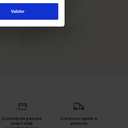
Valider
Commande passée
Livraison rapide à
avant midi
domicile
expédiée le jour