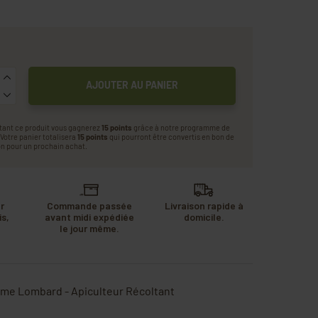
AJOUTER AU PANIER
tant ce produit vous gagnerez
15 points
grâce à notre programme de
. Votre panier totalisera
15 points
qui pourront être convertis en bon de
n pour un prochain achat.
r
Commande passée
Livraison rapide à
s,
avant midi expédiée
domicile.
u
le jour même.
.
ume Lombard - Apiculteur Récoltant