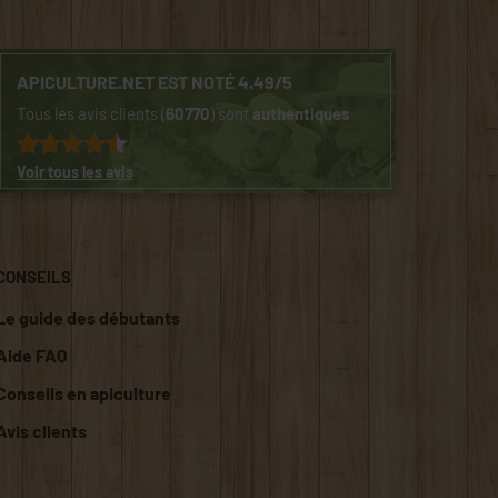
APICULTURE.NET EST NOTÉ 4.49/5
Tous les avis clients (
60770
) sont
authentiques
Voir tous les avis
CONSEILS
Le guide des débutants
Aide FAQ
Conseils en apiculture
Avis clients