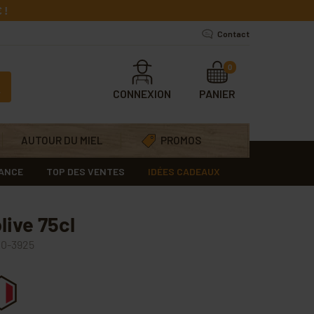
 !
Contact
0
CONNEXION
PANIER
AUTOUR DU MIEL
PROMOS
RANCE
TOP DES VENTES
IDÉES CADEAUX
olive 75cl
0-3925