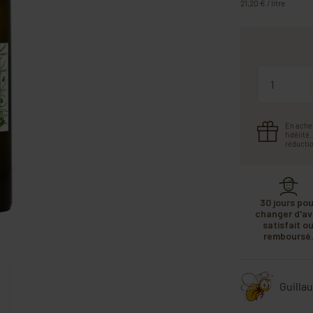
21,20 € / litre
Quantité
En ache
fidélité
réductio
30 jours pou
changer d'avi
satisfait o
remboursé
Guilla