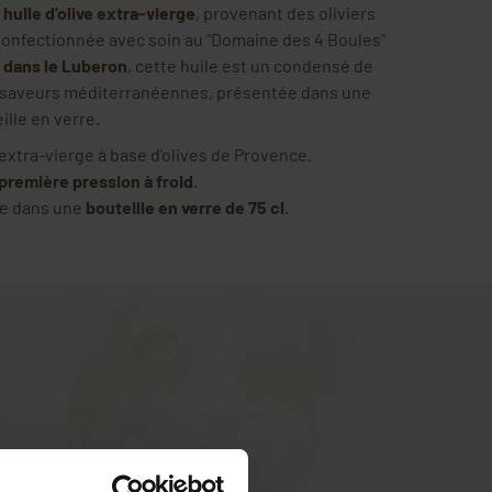
e
huile d'olive extra-vierge
, provenant des oliviers
onfectionnée avec soin au "Domaine des 4 Boules"
c
dans le Luberon
, cette huile est un condensé de
e saveurs méditerranéennes, présentée dans une
ille en verre.
 extra-vierge à base d'olives de Provence.
première pression à froid
.
e dans une
bouteille en verre de 75 cl
.