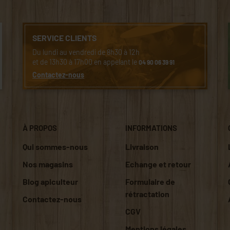
SERVICE CLIENTS
Du lundi au vendredi de 8h30 à 12h
et de 13h30 à 17h00 en appelant le
04 90 06 39 91
Contactez-nous
À PROPOS
INFORMATIONS
Qui sommes-nous
Livraison
Nos magasins
Echange et retour
Blog apiculteur
Formulaire de
rétractation
Contactez-nous
CGV
Mentions légales