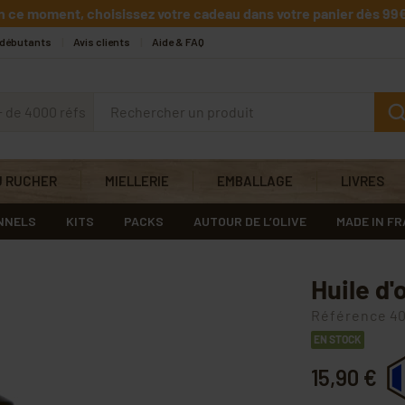
n ce moment, choisissez votre cadeau dans votre panier dès 99€
 débutants
Avis clients
Aide & FAQ
+ de 4000 réfs
U RUCHER
MIELLERIE
EMBALLAGE
LIVRES
NNELS
KITS
PACKS
AUTOUR DE L’OLIVE
MADE IN F
Huile d'
Référence
40
EN STOCK
15,90 €