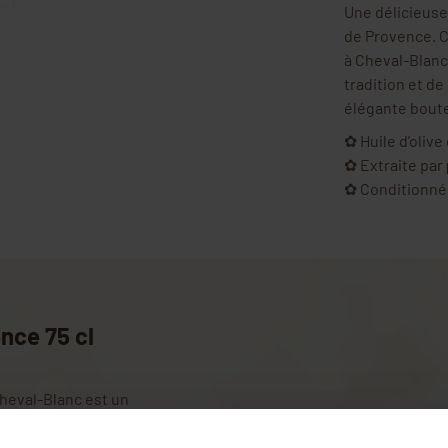
Une délicieus
de Provence. C
à Cheval-Blan
tradition et d
élégante boute
✿ Huile d'olive
✿ Extraite par
✿ Conditionné
ence 75 cl
Cheval-Blanc est un
Cette
huile d'olive extra-vierge
r un sol riche et un climat