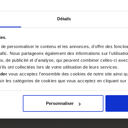
nnent de cette magnifique
Détails
sus artisanal rigoureux. Les
ies.
arantissant une extraction
oleptiques du fruit. Ce
e personnaliser le contenu et les annonces, d'offrir des fonctio
lité supérieure
, mais aussi
rafic. Nous partageons également des informations sur l'utilisati
es
huiles d'olive de Provence
.
, de publicité et d'analyse, qui peuvent combiner celles-ci avec
ils ont collectées lors de votre utilisation de leurs services.
ider
vous acceptez l'ensemble des cookies de notre site ainsi q
omatique et son goût
r les catégories de cookies que vous acceptez en cliquant sur 
ité, amertume et piquant,
robe dorée et limpide est un
une
huile d'exception
.
Personnaliser