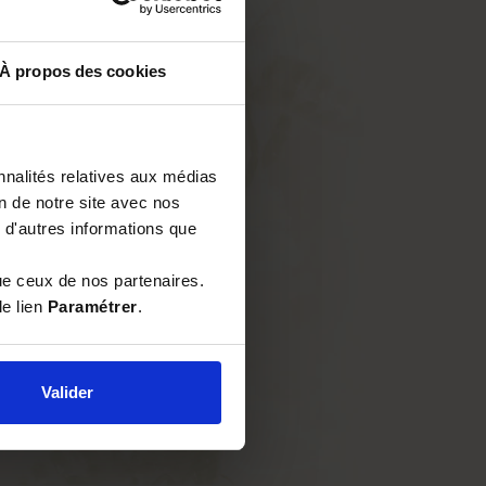
À propos des cookies
nnalités relatives aux médias
on de notre site avec nos
 d'autres informations que
ue ceux de nos partenaires.
le lien
Paramétrer
.
Valider