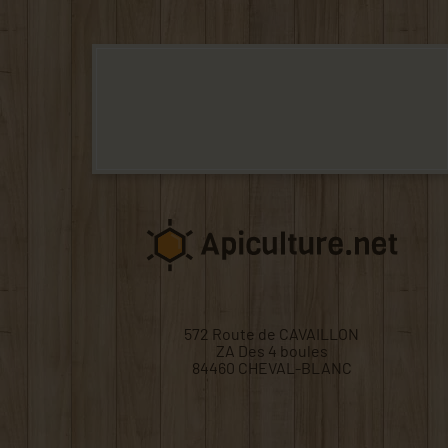
572 Route de CAVAILLON
ZA Des 4 boules
84460 CHEVAL-BLANC