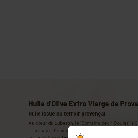
Huile d'Olive Extra Vierge de Prov
Huile issue du terroir provençal
Au cœur du Luberon
, le "Domaine des 4 Boules" à 
sanctuaire d'oliviers baignés de soleil provençal. 
est le fruit d'un
terroir exceptionnel
, caractérisé pa