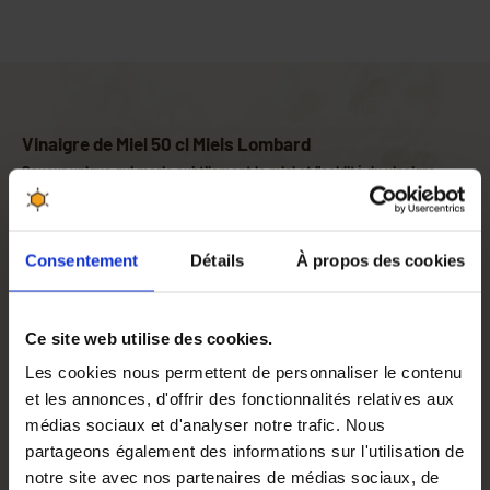
Vinaigre de Miel 50 cl Miels Lombard
Saveur unique qui marie subtilement le miel et l'acidité du vinaigre
Le vinaigre de miel Miels Lombard offre une saveur
unique qui harmonise subtilement la
douceur du
miel
avec l'
acidité du vinaigre
. Cette combinaison parfaite
Consentement
Détails
À propos des cookies
crée un équilibre gustatif exceptionnel, ajoutant une note
apicole délicieuse à vos plats. Chaque goutte de
ce
vinaigre artisanal
révèle une symphonie de saveurs qui
Ce site web utilise des cookies.
éveille vos papilles.
Les cookies nous permettent de personnaliser le contenu
Produit de qualité artisanale par Miels Lombard
et les annonces, d'offrir des fonctionnalités relatives aux
Ce vinaigre de miel est un
produit artisanal français
, issu
médias sociaux et d'analyser notre trafic. Nous
d'un savoir-faire unique. Chaque bouteille est le résultat
partageons également des informations sur l'utilisation de
d'une attention minutieuse et d'un
processus
notre site avec nos partenaires de médias sociaux, de