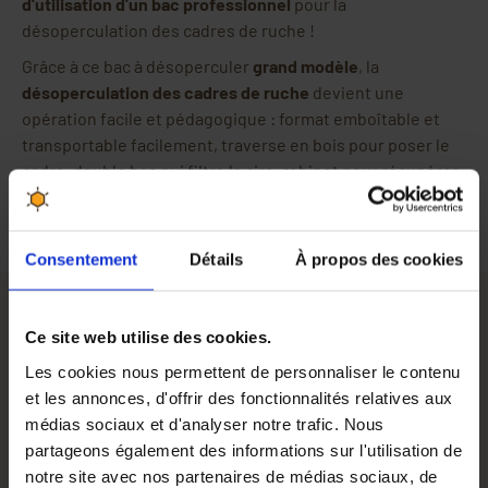
d'utilisation d'un bac professionnel
pour la
désoperculation des cadres de ruche !
Grâce à ce bac à désoperculer
grand modèle
, la
désoperculation des cadres de ruche
devient une
opération facile et pédagogique : format emboîtable et
transportable facilement, traverse en bois pour poser le
cadre, double bac qui filtre la cire, robinet pour récupérer
le miel.
Consentement
Détails
À propos des cookies
Ce site web utilise des cookies.
Bac à désoperculer en plastique
Les cookies nous permettent de personnaliser le contenu
Ce
bac à désoperculer grand modèle
est confectionné par
et les annonces, d'offrir des fonctionnalités relatives aux
nos soins pour recueillir le miel qui s'écoule lors de la
médias sociaux et d'analyser notre trafic. Nous
désoperculation des cadres. Son
format emboîtable
partageons également des informations sur l'utilisation de
(hauteur emboîtable 300 mm) est très pratique pour le
notre site avec nos partenaires de médias sociaux, de