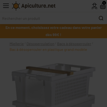
Skip to main content
5
En ce moment, choisissez votre cadeau dans votre panier
dès 99€ !
Miellerie
Désoperculation
Bacs à désoperculer
Bac à désoperculer en plastique grand modèle