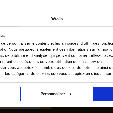
Détails
ies.
e personnaliser le contenu et les annonces, d'offrir des fonctio
Des
Gagnez des points
rafic. Nous partageons également des informations sur l'utilisati
professionnels
de fidélité à
vous conseillent
chaque commande
, de publicité et d'analyse, qui peuvent combiner celles-ci avec
au 04 90 06 39 91
passée
ils ont collectées lors de votre utilisation de leurs services.
ider
vous acceptez l'ensemble des cookies de notre site ainsi q
r les catégories de cookies que vous acceptez en cliquant sur 
NOUS
promotions par mail
Personnaliser