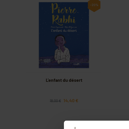
-20%
L'enfant du désert
14,40 €
18,00 €