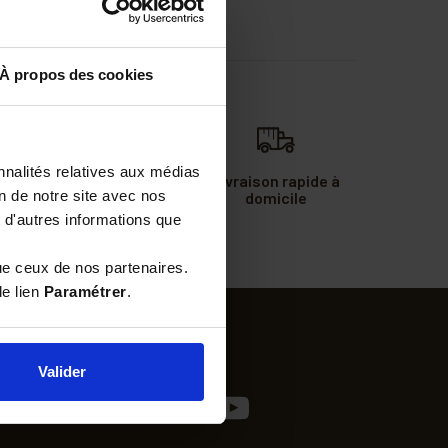
À propos des cookies
nnalités relatives aux médias
Commande passée
Livraison rapide à
on de notre site avec nos
avant midi
domicile
expédiée le jour
 d'autres informations que
même
ue ceux de nos partenaires.
le lien
Paramétrer
.
Valider