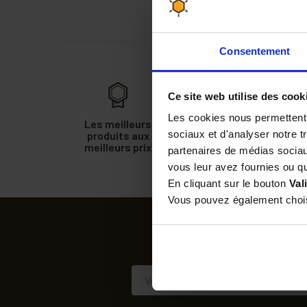
Consentement
Ce site web utilise des cook
Les cookies nous permettent d
Les meilleurs
30 jours pour
sociaux et d'analyser notre t
produits aux
changer d'avis,
meilleurs prix
satisfait ou
partenaires de médias sociaux
remboursé
vous leur avez fournies ou qu'
En cliquant sur le bouton
Val
Vous pouvez également choisi
SUIVEZ-
Recevez nos offres et 