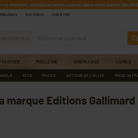
n ce moment, choisissez votre cadeau dans votre panier dès 99€
 débutants
Avis clients
Aide & FAQ
+ de 4000 réfs
U RUCHER
MIELLERIE
EMBALLAGE
LIVRES
NNELS
KITS
PACKS
AUTOUR DE L’OLIVE
MADE IN F
la marque Editions Gallimard