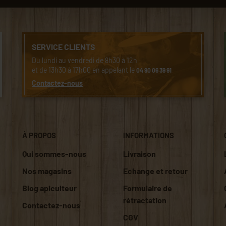
SERVICE CLIENTS
Du lundi au vendredi de 8h30 à 12h
et de 13h30 à 17h00 en appelant le
04 90 06 39 91
Contactez-nous
À PROPOS
INFORMATIONS
Qui sommes-nous
Livraison
Nos magasins
Echange et retour
Blog apiculteur
Formulaire de
rétractation
Contactez-nous
CGV