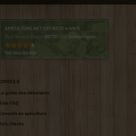
APICULTURE.NET EST NOTÉ 4.49/5
Tous les avis clients (
60770
) sont
authentiques
Voir tous les avis
CONSEILS
Le guide des débutants
Aide FAQ
Conseils en apiculture
Avis clients