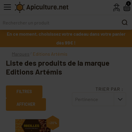
Skip to main content
5
En ce moment, choisissez votre cadeau dans votre panier
dès 99€ !
Marques
Editions Artémis
Liste des produits de la marque
Editions Artémis
TRIER PAR :
FILTRES
Pertinence
AFFICHER
-20%