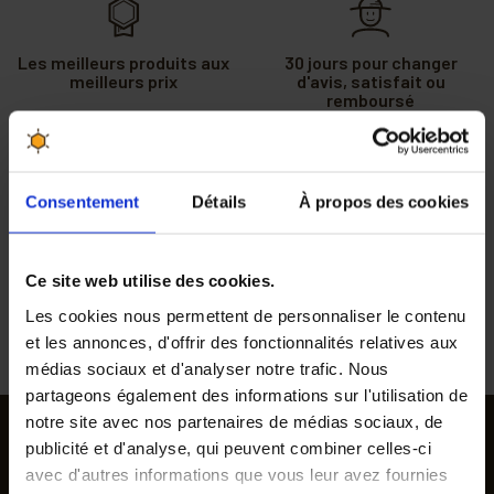
Les meilleurs produits aux
30 jours pour changer
meilleurs prix
d'avis, satisfait ou
remboursé
Des professionnels vous
Gagnez des points de
Consentement
Détails
À propos des cookies
conseillent au 04 90 06 39
fidélité à chaque
91
commande passée
Ce site web utilise des cookies.
Commande passée avant
Livraison rapide à domicile
Les cookies nous permettent de personnaliser le contenu
midi expédiée le jour même
et les annonces, d'offrir des fonctionnalités relatives aux
médias sociaux et d'analyser notre trafic. Nous
partageons également des informations sur l'utilisation de
notre site avec nos partenaires de médias sociaux, de
publicité et d'analyse, qui peuvent combiner celles-ci
SUIVEZ-NOUS
avec d'autres informations que vous leur avez fournies
Recevez nos offres et