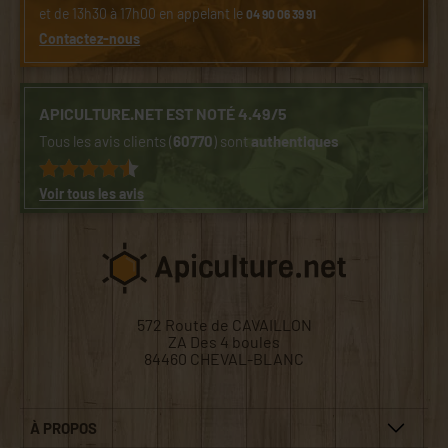
et de 13h30 à 17h00 en appelant le
04 90 06 39 91
Contactez-nous
APICULTURE.NET EST NOTÉ 4.49/5
Tous les avis clients (
60770
) sont
authentiques
Voir tous les avis
572 Route de CAVAILLON
ZA Des 4 boules
84460 CHEVAL-BLANC
À PROPOS