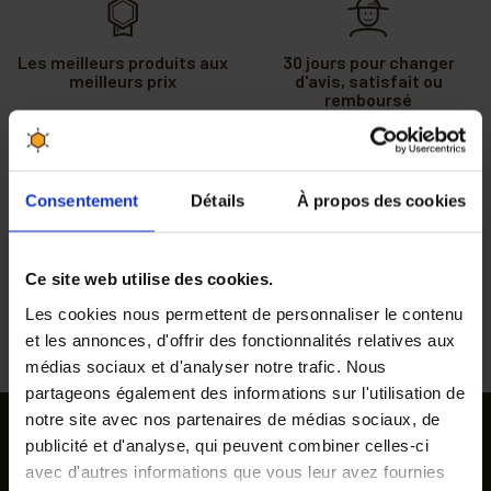
Les meilleurs produits aux
30 jours pour changer
meilleurs prix
d'avis, satisfait ou
remboursé
Des professionnels vous
Gagnez des points de
Consentement
Détails
À propos des cookies
conseillent au 04 90 06 39
fidélité à chaque
91
commande passée
Ce site web utilise des cookies.
Commande passée avant
Livraison rapide à domicile
Les cookies nous permettent de personnaliser le contenu
midi expédiée le jour même
et les annonces, d'offrir des fonctionnalités relatives aux
médias sociaux et d'analyser notre trafic. Nous
partageons également des informations sur l'utilisation de
notre site avec nos partenaires de médias sociaux, de
publicité et d'analyse, qui peuvent combiner celles-ci
SUIVEZ-NOUS
avec d'autres informations que vous leur avez fournies
Recevez nos offres et