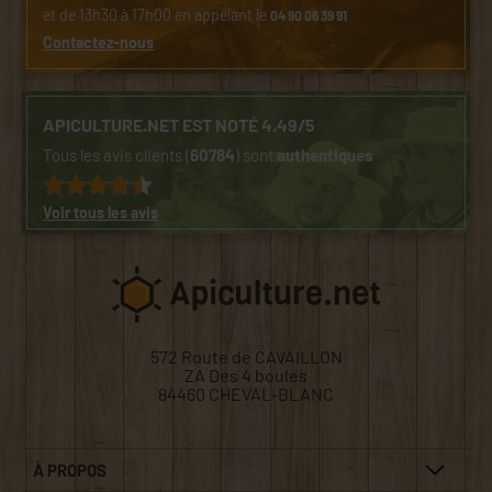
et de 13h30 à 17h00 en appelant le
04 90 06 39 91
Contactez-nous
APICULTURE.NET EST NOTÉ 4.49/5
Tous les avis clients (
60784
) sont
authentiques
Voir tous les avis
572 Route de CAVAILLON
ZA Des 4 boules
84460 CHEVAL-BLANC
À PROPOS