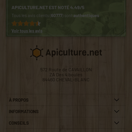
APICULTURE.NET EST NOTÉ 4.49/5
Tous les avis clients (
60777
) sont
authentiques
Voir tous les avis
572 Route de CAVAILLON
ZA Des 4 boules
84460 CHEVAL-BLANC
À PROPOS
INFORMATIONS
CONSEILS