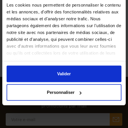
remboursé
Les cookies nous permettent de personnaliser le contenu
et les annonces, d'offrir des fonctionnalités relatives aux
médias sociaux et d'analyser notre trafic. Nous
Des professionnels vous
Gagnez des points de
partageons également des informations sur l'utilisation de
conseillent au 04 90 06 39
fidélité à chaque
notre site avec nos partenaires de médias sociaux, de
91
commande passée
publicité et d'analyse, qui peuvent combiner celles-ci
avec d'autres informations que vous leur avez fournies
ou qu'ils ont collectées lors de votre utilisation de leurs
Commande passée avant
Livraison rapide à domicile
services.
midi expédiée le jour même
En cliquant sur le bouton
Valider
vous acceptez
l'ensemble des cookies de notre site ainsi que ceux de
Valider
nos partenaires. Vous pouvez également choisir les
catégories de cookies que vous acceptez en cliquant sur
SUIVEZ-NOUS
Personnaliser
le lien
Paramétrer
.
Recevez nos offres et
promotions par mail