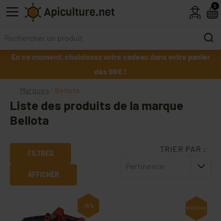
Skip to main content
5
En ce moment, choisissez votre cadeau dans votre panier
dès 99€ !
Marques
Bellota
Liste des produits de la marque
Bellota
TRIER PAR :
FILTRES
Pertinence
AFFICHER
-5%
NOUVEAU