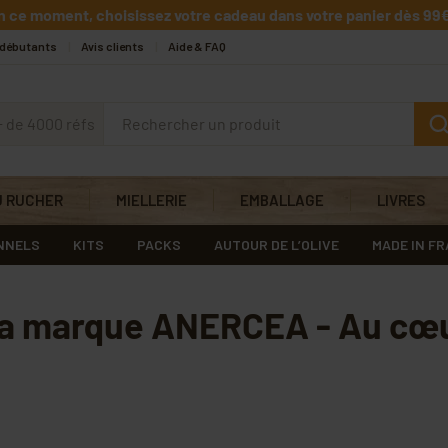
n ce moment, choisissez votre cadeau dans votre panier dès 99€
 débutants
Avis clients
Aide & FAQ
+ de 4000 réfs
U RUCHER
MIELLERIE
EMBALLAGE
LIVRES
NNELS
KITS
PACKS
AUTOUR DE L’OLIVE
MADE IN F
 la marque ANERCEA - Au cœu