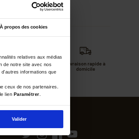
À propos des cookies
nnalités relatives aux médias
Commande passée
Livraison rapide à
on de notre site avec nos
avant midi
domicile
 d'autres informations que
expédiée le jour
même
ue ceux de nos partenaires.
le lien
Paramétrer
.
Valider