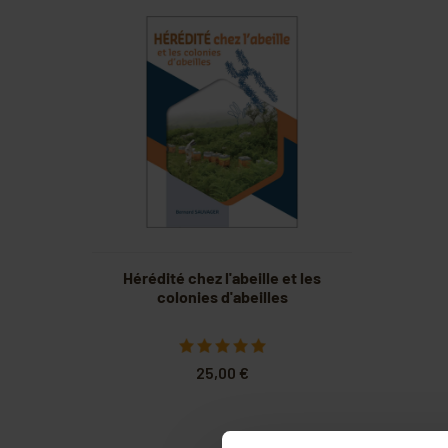
Hérédité chez l'abeille et les
colonies d'abeilles
25,00 €