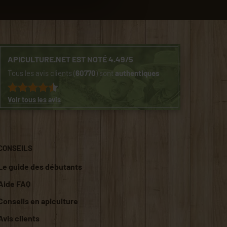
APICULTURE.NET EST NOTÉ 4.49/5
Tous les avis clients (
60770
) sont
authentiques
Voir tous les avis
CONSEILS
Le guide des débutants
Aide FAQ
Conseils en apiculture
Avis clients