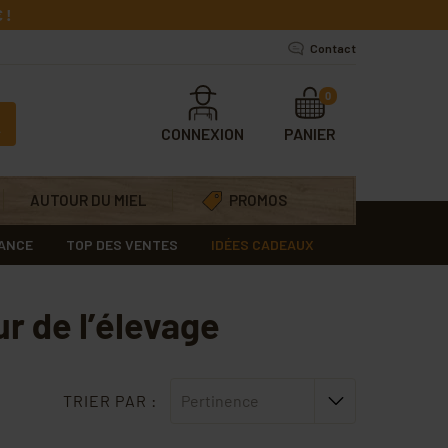
 !
Contact
0
CONNEXION
PANIER
AUTOUR DU MIEL
PROMOS
RANCE
TOP DES VENTES
IDÉES CADEAUX
r de l’élevage
TRIER PAR :
Pertinence