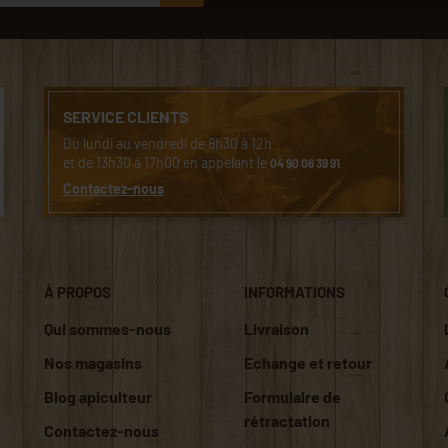
SERVICE CLIENTS
Du lundi au vendredi de 8h30 à 12h
et de 13h30 à 17h00 en appelant le
04 90 06 39 91
Contactez-nous
À PROPOS
INFORMATIONS
Qui sommes-nous
Livraison
Nos magasins
Echange et retour
Blog apiculteur
Formulaire de
rétractation
Contactez-nous