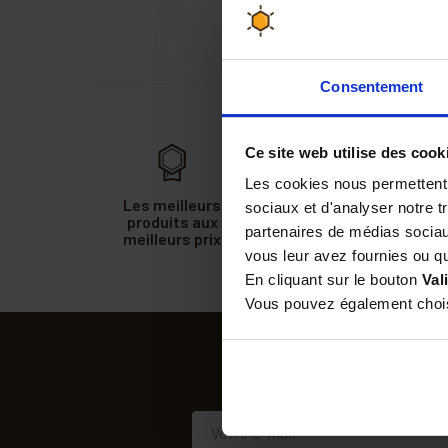
Consentement
Ce site web utilise des cook
Les cookies nous permettent d
Les meilleurs
30 jours pour
sociaux et d'analyser notre t
produits aux
changer d'avis,
partenaires de médias sociaux
meilleurs prix
satisfait ou
remboursé
vous leur avez fournies ou qu'
En cliquant sur le bouton
Val
Vous pouvez également choisi
SUIVEZ-
Recevez nos offres et 