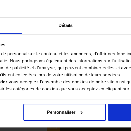
Détails
ies.
e personnaliser le contenu et les annonces, d'offrir des fonctio
Des
Gagnez des points
rafic. Nous partageons également des informations sur l'utilisati
professionnels
de fidélité à
, de publicité et d'analyse, qui peuvent combiner celles-ci avec
vous conseillent
chaque commande
au 04 90 06 39 91
passée
ils ont collectées lors de votre utilisation de leurs services.
ider
vous acceptez l'ensemble des cookies de notre site ainsi q
r les catégories de cookies que vous acceptez en cliquant sur 
NOUS
promotions par mail
Personnaliser