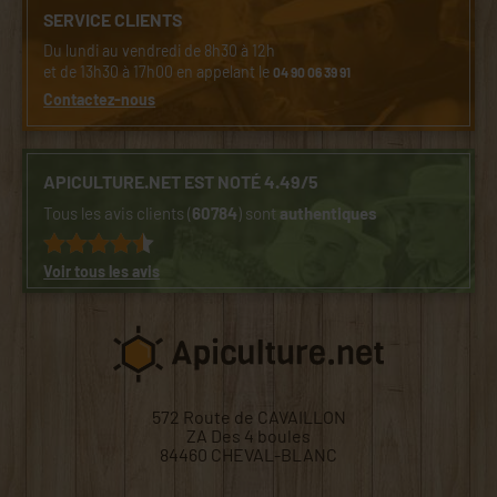
SERVICE CLIENTS
Du lundi au vendredi de 8h30 à 12h
et de 13h30 à 17h00 en appelant le
04 90 06 39 91
Contactez-nous
APICULTURE.NET EST NOTÉ 4.49/5
Tous les avis clients (
60784
) sont
authentiques
Voir tous les avis
572 Route de CAVAILLON
ZA Des 4 boules
84460 CHEVAL-BLANC