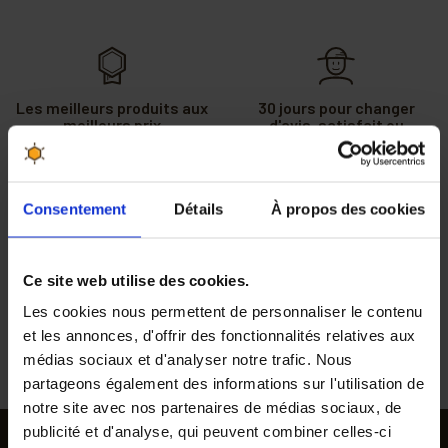
Les meilleurs produits aux
30 jours pour changer
meilleurs prix
d'avis, satisfait ou
remboursé
Consentement
Détails
À propos des cookies
Des professionnels vous
Gagnez des points de
conseillent au 04 90 06 39
fidélité à chaque
91
commande passée
Ce site web utilise des cookies.
Les cookies nous permettent de personnaliser le contenu
Commande passée avant
Livraison rapide à domicile
et les annonces, d'offrir des fonctionnalités relatives aux
midi expédiée le jour même
médias sociaux et d'analyser notre trafic. Nous
partageons également des informations sur l'utilisation de
notre site avec nos partenaires de médias sociaux, de
publicité et d'analyse, qui peuvent combiner celles-ci