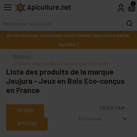
Skip to main content
5
En ce moment, choisissez votre cadeau dans votre panier
dès 99€ !
Marques
Jeujura - Jeux en Bois Eco-conçus en France
Liste des produits de la marque
Jeujura - Jeux en Bois Eco-conçus
en France
TRIER PAR :
FILTRES
Pertinence
AFFICHER