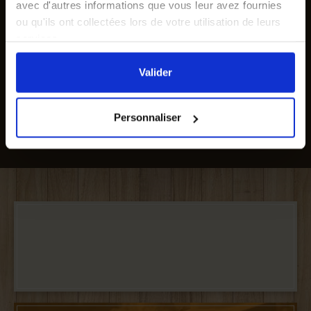
avec d'autres informations que vous leur avez fournies
SUIVEZ-NOUS
ou qu'ils ont collectées lors de votre utilisation de leurs
Recevez nos offres et
services.
promotions par mail
En cliquant sur le bouton
Valider
vous acceptez
l'ensemble des cookies de notre site ainsi que ceux de
Valider
nos partenaires. Vous pouvez également choisir les
catégories de cookies que vous acceptez en cliquant sur
Personnaliser
le lien
Paramétrer
.